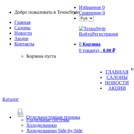
Избранное
0
Добро пожаловать в TexноStyle
Сравнение
0
Главная
Салоны
Новости
Войти
Регистрация
Aкции
Контакты
0
Корзина
0 товар(а) -
0.00 ₽
Корзина пуста
г
ГЛАВНАЯ
САЛОНЫ
НОВОСТИ
АКЦИИ
Каталог
Отдельностоящая техника
Гладильные системы
Холодильники
Холодильники Side-by-Side