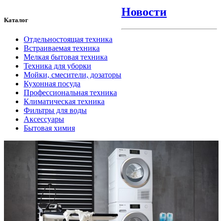
Новости
Каталог
Отдельностоящая техника
Встраиваемая техника
Мелкая бытовая техника
Техника для уборки
Мойки, смесители, дозаторы
Кухонная посуда
Профессиональная техника
Климатическая техника
Фильтры для воды
Аксессуары
Бытовая химия