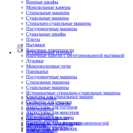
Винные шкафы
Морозильные камеры
Стиральные машины
Сушильные машины
Стирально-сушильные машины
Посудомоечные машины
Сушильные шкафы
Плиты
Вытяжки
Варочные поверхности
Встраиваемая техника
Варочные панели с интегрированной вытяжкой
Духовки
Микроволновые печи
Пароварки
Посудомоечные машины
Стиральные машины
Сушильные машины
Встраиваемые стирально-сушильные машины
Средства для стиральных машин
Холодильники
Салфетки для очистки
Морозильные камеры
Аксессуары для тостеров
Кофемашины
Аксессуары для миксеров
Вакууматоры
Системы очистки воды
Аксессуары для плит
Винные шкафы
Сменные модули фильтров
Аксессуары для варочных поверхностей
Подогреватели посуды
Блендеры
Очистители воздуха
Аксессуары для вытяжек
Ящики сомелье
Кофемашины