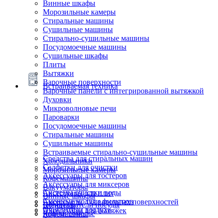
Винные шкафы
Морозильные камеры
Стиральные машины
Сушильные машины
Стирально-сушильные машины
Посудомоечные машины
Сушильные шкафы
Плиты
Вытяжки
Варочные поверхности
Встраиваемая техника
Варочные панели с интегрированной вытяжкой
Духовки
Микроволновые печи
Пароварки
Посудомоечные машины
Стиральные машины
Сушильные машины
Встраиваемые стирально-сушильные машины
Средства для стиральных машин
Холодильники
Салфетки для очистки
Морозильные камеры
Аксессуары для тостеров
Кофемашины
Аксессуары для миксеров
Вакууматоры
Системы очистки воды
Аксессуары для плит
Винные шкафы
Сменные модули фильтров
Аксессуары для варочных поверхностей
Подогреватели посуды
Блендеры
Очистители воздуха
Аксессуары для вытяжек
Ящики сомелье
Кофемашины