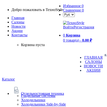
Избранное
0
Добро пожаловать в TexноStyle
Сравнение
0
Главная
Салоны
Новости
Войти
Регистрация
Aкции
Контакты
0
Корзина
0 товар(а) -
0.00 ₽
Корзина пуста
г
ГЛАВНАЯ
САЛОНЫ
НОВОСТИ
АКЦИИ
Каталог
Отдельностоящая техника
Гладильные системы
Холодильники
Холодильники Side-by-Side