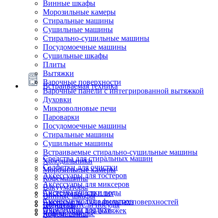
Винные шкафы
Морозильные камеры
Стиральные машины
Сушильные машины
Стирально-сушильные машины
Посудомоечные машины
Сушильные шкафы
Плиты
Вытяжки
Варочные поверхности
Встраиваемая техника
Варочные панели с интегрированной вытяжкой
Духовки
Микроволновые печи
Пароварки
Посудомоечные машины
Стиральные машины
Сушильные машины
Встраиваемые стирально-сушильные машины
Средства для стиральных машин
Холодильники
Салфетки для очистки
Морозильные камеры
Аксессуары для тостеров
Кофемашины
Аксессуары для миксеров
Вакууматоры
Системы очистки воды
Аксессуары для плит
Винные шкафы
Сменные модули фильтров
Аксессуары для варочных поверхностей
Подогреватели посуды
Блендеры
Очистители воздуха
Аксессуары для вытяжек
Ящики сомелье
Кофемашины