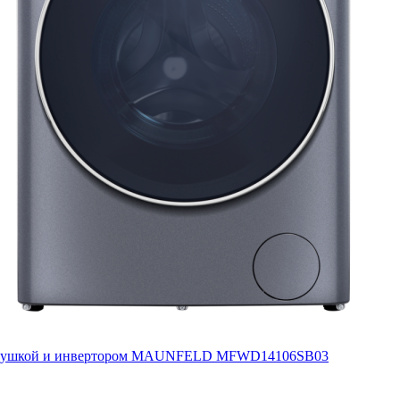
c сушкой и инвертором MAUNFELD MFWD14106SB03