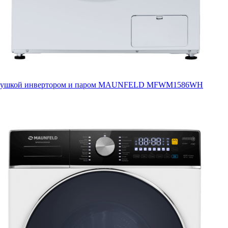
c сушкой инвертором и паром MAUNFELD MFWM1586WH