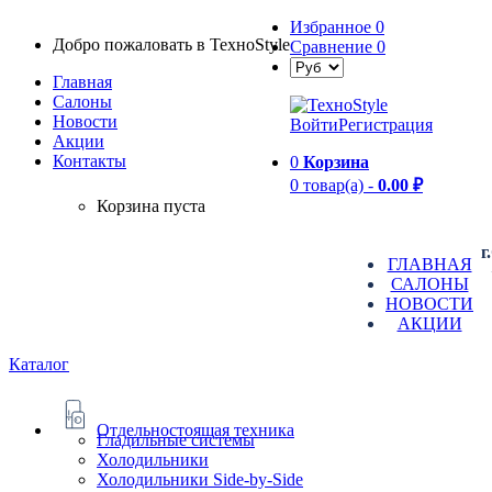
Избранное
0
Добро пожаловать в TexноStyle
Сравнение
0
Главная
Салоны
Новости
Войти
Регистрация
Aкции
Контакты
0
Корзина
0 товар(а) -
0.00 ₽
Корзина пуста
г
ГЛАВНАЯ
САЛОНЫ
НОВОСТИ
АКЦИИ
Каталог
Отдельностоящая техника
Гладильные системы
Холодильники
Холодильники Side-by-Side