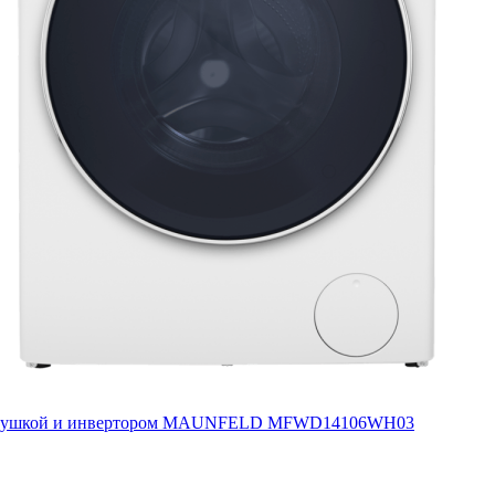
c сушкой и инвертором MAUNFELD MFWD14106WH03