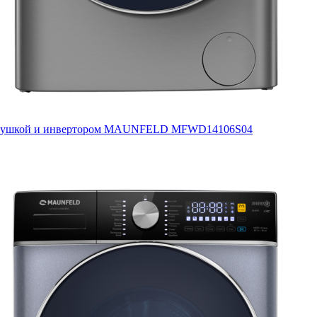
c сушкой и инвертором MAUNFELD MFWD14106S04