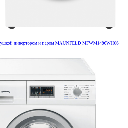
с сушкой инвертором и паром MAUNFELD MFWM1486WH06