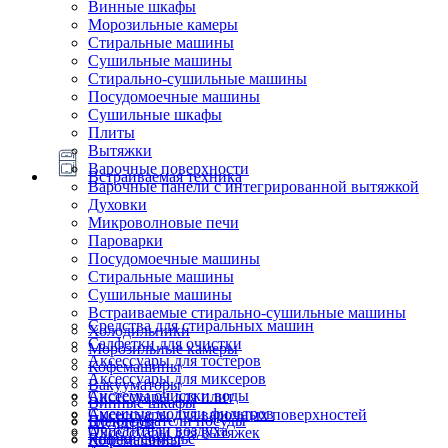
Винные шкафы
Морозильные камеры
Стиральные машины
Сушильные машины
Стирально-сушильные машины
Посудомоечные машины
Сушильные шкафы
Плиты
Вытяжки
Варочные поверхности
Встраиваемая техника
Варочные панели с интегрированной вытяжкой
Духовки
Микроволновые печи
Пароварки
Посудомоечные машины
Стиральные машины
Сушильные машины
Встраиваемые стирально-сушильные машины
Средства для стиральных машин
Холодильники
Салфетки для очистки
Морозильные камеры
Аксессуары для тостеров
Кофемашины
Аксессуары для миксеров
Вакууматоры
Системы очистки воды
Аксессуары для плит
Винные шкафы
Сменные модули фильтров
Аксессуары для варочных поверхностей
Подогреватели посуды
Блендеры
Очистители воздуха
Аксессуары для вытяжек
Ящики сомелье
Кофемашины