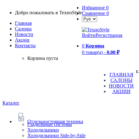
Избранное
0
Добро пожаловать в TexноStyle
Сравнение
0
Главная
Салоны
Новости
Войти
Регистрация
Aкции
Контакты
0
Корзина
0 товар(а) -
0.00 ₽
Корзина пуста
г
ГЛАВНАЯ
САЛОНЫ
НОВОСТИ
АКЦИИ
Каталог
Отдельностоящая техника
Гладильные системы
Холодильники
Холодильники Side-by-Side