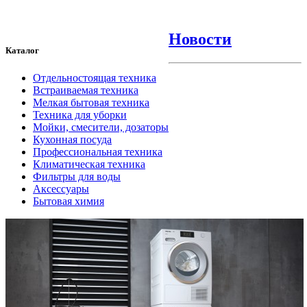
Новости
Каталог
Отдельностоящая техника
Встраиваемая техника
Мелкая бытовая техника
Техника для уборки
Мойки, смесители, дозаторы
Кухонная посуда
Профессиональная техника
Климатическая техника
Фильтры для воды
Аксессуары
Бытовая химия