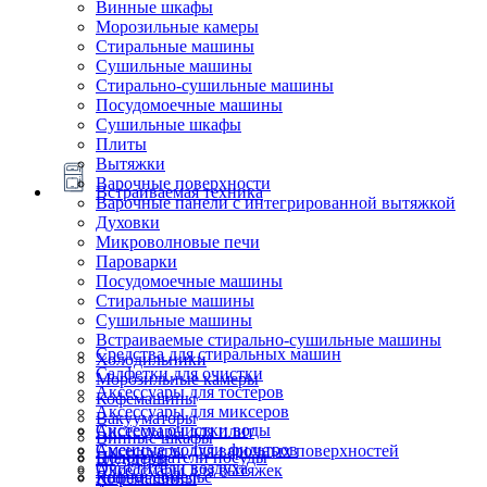
Винные шкафы
Морозильные камеры
Стиральные машины
Сушильные машины
Стирально-сушильные машины
Посудомоечные машины
Сушильные шкафы
Плиты
Вытяжки
Варочные поверхности
Встраиваемая техника
Варочные панели с интегрированной вытяжкой
Духовки
Микроволновые печи
Пароварки
Посудомоечные машины
Стиральные машины
Сушильные машины
Встраиваемые стирально-сушильные машины
Средства для стиральных машин
Холодильники
Салфетки для очистки
Морозильные камеры
Аксессуары для тостеров
Кофемашины
Аксессуары для миксеров
Вакууматоры
Системы очистки воды
Аксессуары для плит
Винные шкафы
Сменные модули фильтров
Аксессуары для варочных поверхностей
Подогреватели посуды
Блендеры
Очистители воздуха
Аксессуары для вытяжек
Ящики сомелье
Кофемашины