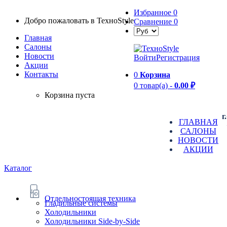
Избранное
0
Добро пожаловать в TexноStyle
Сравнение
0
Главная
Салоны
Новости
Войти
Регистрация
Aкции
Контакты
0
Корзина
0 товар(а) -
0.00 ₽
Корзина пуста
г
ГЛАВНАЯ
САЛОНЫ
НОВОСТИ
АКЦИИ
Каталог
Отдельностоящая техника
Гладильные системы
Холодильники
Холодильники Side-by-Side