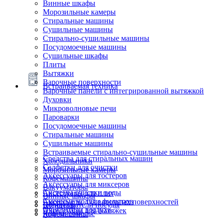
Винные шкафы
Морозильные камеры
Стиральные машины
Сушильные машины
Стирально-сушильные машины
Посудомоечные машины
Сушильные шкафы
Плиты
Вытяжки
Варочные поверхности
Встраиваемая техника
Варочные панели с интегрированной вытяжкой
Духовки
Микроволновые печи
Пароварки
Посудомоечные машины
Стиральные машины
Сушильные машины
Встраиваемые стирально-сушильные машины
Средства для стиральных машин
Холодильники
Салфетки для очистки
Морозильные камеры
Аксессуары для тостеров
Кофемашины
Аксессуары для миксеров
Вакууматоры
Системы очистки воды
Аксессуары для плит
Винные шкафы
Сменные модули фильтров
Аксессуары для варочных поверхностей
Подогреватели посуды
Блендеры
Очистители воздуха
Аксессуары для вытяжек
Ящики сомелье
Кофемашины