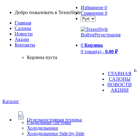
Избранное
0
Добро пожаловать в TexноStyle
Сравнение
0
Главная
Салоны
Новости
Войти
Регистрация
Aкции
Контакты
0
Корзина
0 товар(а) -
0.00 ₽
Корзина пуста
г
ГЛАВНАЯ
САЛОНЫ
НОВОСТИ
АКЦИИ
Каталог
Отдельностоящая техника
Гладильные системы
Холодильники
Холодильники Side-by-Side