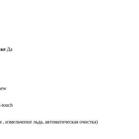
вке
Да
new
-touch
, измельчение льда, автоматическая очистка)