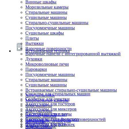
Винные шкафы
Морозильные камеры
Стиральные машины
Сушильные машины
Стирально-сушильные машины
Посудомоечные машины
Сушильные шкафы
Плиты
Вытяжки
Варочные поверхности
Встраиваемая техника
Варочные панели с интегрированной вытяжкой
Духовки
Микроволновые печи
Пароварки
Посудомоечные машины
Стиральные машины
Сушильные машины
Встраиваемые стирально-сушильные машины
Средства для стиральных машин
Холодильники
Салфетки для очистки
Морозильные камеры
Аксессуары для тостеров
Кофемашины
Аксессуары для миксеров
Вакууматоры
Системы очистки воды
Аксессуары для плит
Винные шкафы
Сменные модули фильтров
Аксессуары для варочных поверхностей
Подогреватели посуды
Блендеры
Очистители воздуха
Аксессуары для вытяжек
Ящики сомелье
Кофемашины