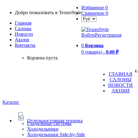
Избранное
0
Добро пожаловать в TexноStyle
Сравнение
0
Главная
Салоны
Новости
Войти
Регистрация
Aкции
Контакты
0
Корзина
0 товар(а) -
0.00 ₽
Корзина пуста
г
ГЛАВНАЯ
САЛОНЫ
НОВОСТИ
АКЦИИ
Каталог
Отдельностоящая техника
Гладильные системы
Холодильники
Холодильники Side-by-Side