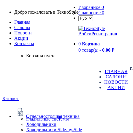
Избранное
0
Добро пожаловать в TexноStyle
Сравнение
0
Главная
Салоны
Новости
Войти
Регистрация
Aкции
Контакты
0
Корзина
0 товар(а) -
0.00 ₽
Корзина пуста
г
ГЛАВНАЯ
САЛОНЫ
НОВОСТИ
АКЦИИ
Каталог
Отдельностоящая техника
Гладильные системы
Холодильники
Холодильники Side-by-Side