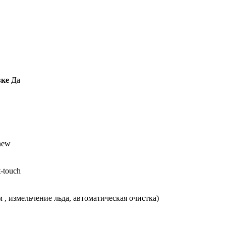
вке
Да
new
-touch
, измельчение льда, автоматическая очистка)