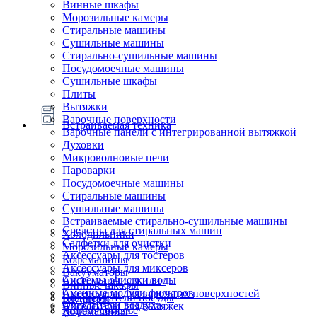
Винные шкафы
Морозильные камеры
Стиральные машины
Сушильные машины
Стирально-сушильные машины
Посудомоечные машины
Сушильные шкафы
Плиты
Вытяжки
Варочные поверхности
Встраиваемая техника
Варочные панели с интегрированной вытяжкой
Духовки
Микроволновые печи
Пароварки
Посудомоечные машины
Стиральные машины
Сушильные машины
Встраиваемые стирально-сушильные машины
Средства для стиральных машин
Холодильники
Салфетки для очистки
Морозильные камеры
Аксессуары для тостеров
Кофемашины
Аксессуары для миксеров
Вакууматоры
Системы очистки воды
Аксессуары для плит
Винные шкафы
Сменные модули фильтров
Аксессуары для варочных поверхностей
Подогреватели посуды
Блендеры
Очистители воздуха
Аксессуары для вытяжек
Ящики сомелье
Кофемашины