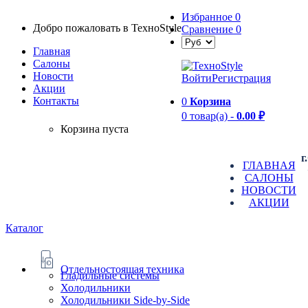
Избранное
0
Добро пожаловать в TexноStyle
Сравнение
0
Главная
Салоны
Новости
Войти
Регистрация
Aкции
Контакты
0
Корзина
0 товар(а) -
0.00 ₽
Корзина пуста
г
ГЛАВНАЯ
САЛОНЫ
НОВОСТИ
АКЦИИ
Каталог
Отдельностоящая техника
Гладильные системы
Холодильники
Холодильники Side-by-Side