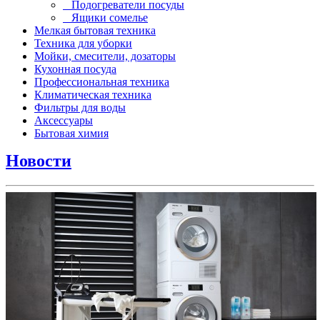
Подогреватели посуды
Ящики сомелье
Мелкая бытовая техника
Техника для уборки
Мойки, смесители, дозаторы
Кухонная посуда
Профессиональная техника
Климатическая техника
Фильтры для воды
Аксессуары
Бытовая химия
Новости