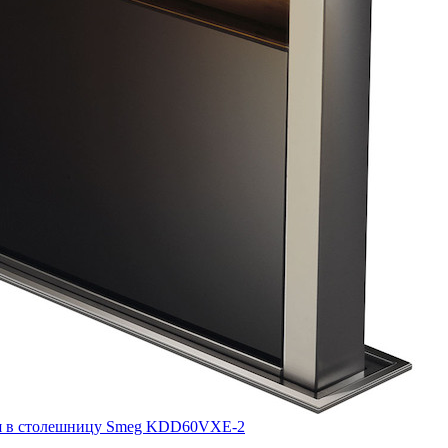
ая в столешницу Smeg KDD60VXE-2