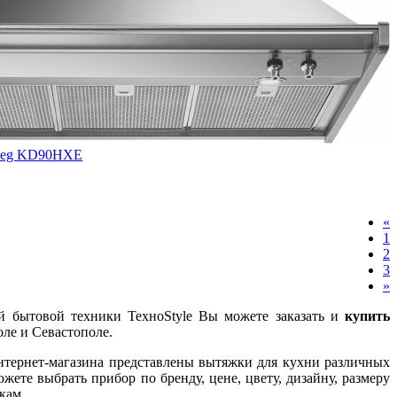
Smeg KD90HXE
«
1
2
3
»
й бытовой техники ТехноStyle Вы можете заказать и
купить
ле и Севастополе.
нтернет-магазина представлены вытяжки для кухни различных
жете выбрать прибор по бренду, цене, цвету, дизайну, размеру
кам.