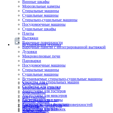
Винные шкафы
Морозильные камеры
Стиральные машины
Сушильные машины
Стирально-сушильные машины
Посудомоечные машины
Сушильные шкафы
Плиты
Вытяжки
Варочные поверхности
Встраиваемая техника
Варочные панели с интегрированной вытяжкой
Духовки
Микроволновые печи
Пароварки
Посудомоечные машины
Стиральные машины
Сушильные машины
Встраиваемые стирально-сушильные машины
Средства для стиральных машин
Холодильники
Салфетки для очистки
Морозильные камеры
Аксессуары для тостеров
Кофемашины
Аксессуары для миксеров
Вакууматоры
Системы очистки воды
Аксессуары для плит
Винные шкафы
Сменные модули фильтров
Аксессуары для варочных поверхностей
Подогреватели посуды
Блендеры
Очистители воздуха
Аксессуары для вытяжек
Ящики сомелье
Кофемашины