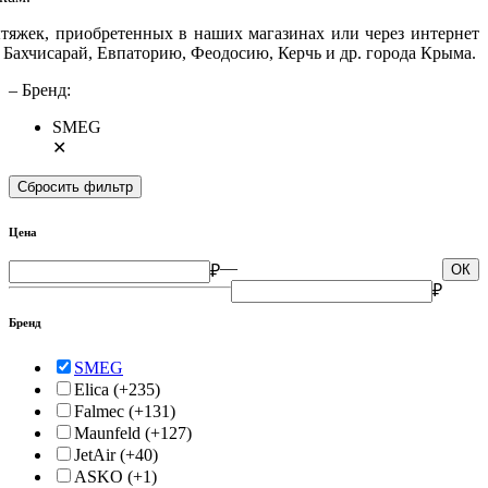
тяжек, приобретенных в наших магазинах или через интернет
, Бахчисарай, Евпаторию, Феодосию, Керчь и др. города Крыма.
– Бренд:
SMEG
✕
Сбросить фильтр
Цена
—
₽
ОК
₽
Бренд
SMEG
Elica
(+235)
Falmec
(+131)
Maunfeld
(+127)
JetAir
(+40)
ASKO
(+1)