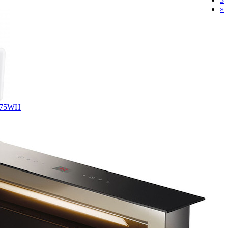
»
B75WH