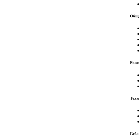
Общи
Реж
Техн
Габа