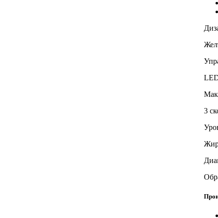
Диза
Жел
Упр
LED
Мак
3 с
Уров
Жир
Диа
Обр
Прои