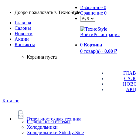
Избранное
0
Добро пожаловать в TexноStyle
Сравнение
0
Главная
Салоны
Новости
Войти
Регистрация
Aкции
Контакты
0
Корзина
0 товар(а) -
0.00 ₽
Корзина пуста
ГЛА
САЛ
НОВ
АК
Каталог
Отдельностоящая техника
Гладильные системы
Холодильники
Холодильники Side-by-Side