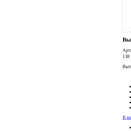
Вы
Арт
138 
Выт
В к