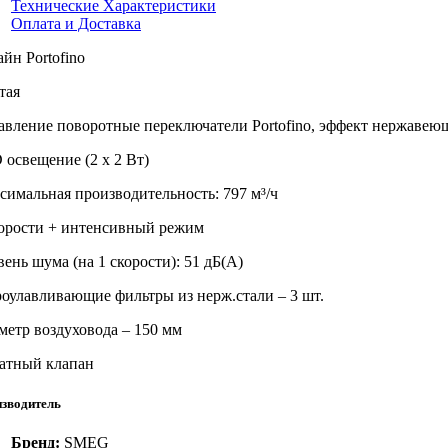
Технические Характеристики
Оплата и Доставка
йн Portofino
тая
авление поворотные переключатели Portofino, эффект нержавею
 освещение (2 х 2 Вт)
симальная производительность: 797 м³/ч
корости + интенсивный режим
ень шума (на 1 скорости): 51 дБ(А)
оулавливающие фильтры из нерж.стали – 3 шт.
метр воздуховода – 150 мм
атный клапан
зводитель
Бренд:
SMEG