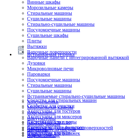
Винные шкафы
Морозильные камеры
Стиральные машины
Сушильные машины
Стирально-сушильные машины
Посудомоечные машины
Сушильные шкафы
Плиты
Вытяжки
Варочные поверхности
Встраиваемая техника
Варочные панели с интегрированной вытяжкой
Духовки
Микроволновые печи
Пароварки
Посудомоечные машины
Стиральные машины
Сушильные машины
Встраиваемые стирально-сушильные машины
Средства для стиральных машин
Холодильники
Салфетки для очистки
Морозильные камеры
Аксессуары для тостеров
Кофемашины
Аксессуары для миксеров
Вакууматоры
Системы очистки воды
Аксессуары для плит
Винные шкафы
Сменные модули фильтров
Аксессуары для варочных поверхностей
Подогреватели посуды
Блендеры
Очистители воздуха
Аксессуары для вытяжек
Ящики сомелье
Кофемашины