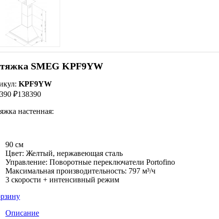
тяжка SMEG KPF9YW
икул:
KPF9YW
390 ₽
138390
яжка настенная:
90 см
Цвет: Желтый, нержавеющая сталь
Управление: Поворотные переключатели Portofino
Максимальная производительность: 797 м³/ч
3 скорости + интенсивный режим
орзину
Описание