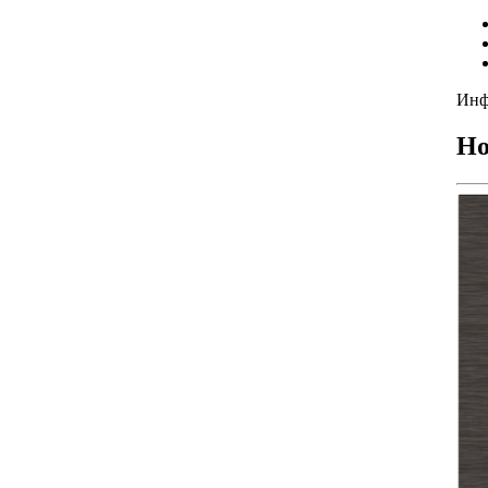
Инф
Но