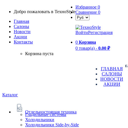
Избранное
0
Добро пожаловать в TexноStyle
Сравнение
0
Главная
Салоны
Новости
Войти
Регистрация
Aкции
Контакты
0
Корзина
0 товар(а) -
0.00 ₽
Корзина пуста
г
ГЛАВНАЯ
САЛОНЫ
НОВОСТИ
АКЦИИ
Каталог
Отдельностоящая техника
Гладильные системы
Холодильники
Холодильники Side-by-Side