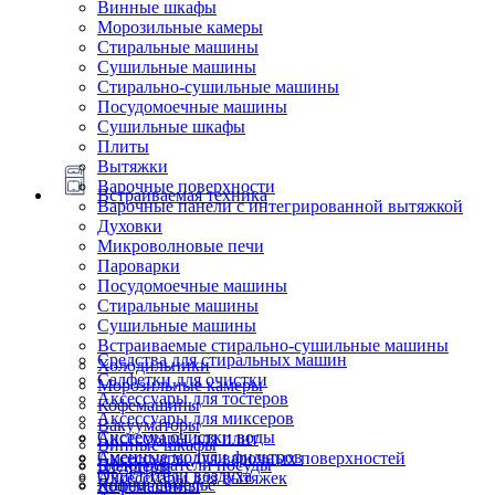
Винные шкафы
Морозильные камеры
Стиральные машины
Сушильные машины
Стирально-сушильные машины
Посудомоечные машины
Сушильные шкафы
Плиты
Вытяжки
Варочные поверхности
Встраиваемая техника
Варочные панели с интегрированной вытяжкой
Духовки
Микроволновые печи
Пароварки
Посудомоечные машины
Стиральные машины
Сушильные машины
Встраиваемые стирально-сушильные машины
Средства для стиральных машин
Холодильники
Салфетки для очистки
Морозильные камеры
Аксессуары для тостеров
Кофемашины
Аксессуары для миксеров
Вакууматоры
Системы очистки воды
Аксессуары для плит
Винные шкафы
Сменные модули фильтров
Аксессуары для варочных поверхностей
Подогреватели посуды
Блендеры
Очистители воздуха
Аксессуары для вытяжек
Ящики сомелье
Кофемашины