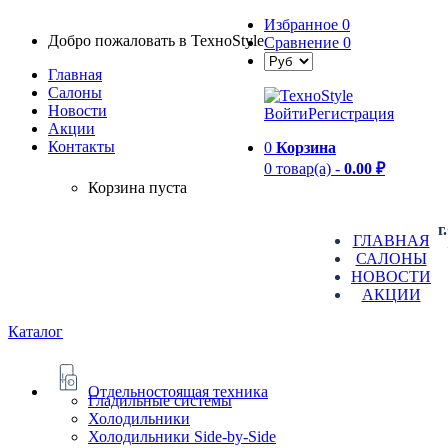
Избранное
0
Добро пожаловать в TexноStyle
Сравнение
0
Главная
Салоны
Новости
Войти
Регистрация
Aкции
Контакты
0
Корзина
0 товар(а) -
0.00 ₽
Корзина пуста
г
ГЛАВНАЯ
САЛОНЫ
НОВОСТИ
АКЦИИ
Каталог
Отдельностоящая техника
Гладильные системы
Холодильники
Холодильники Side-by-Side