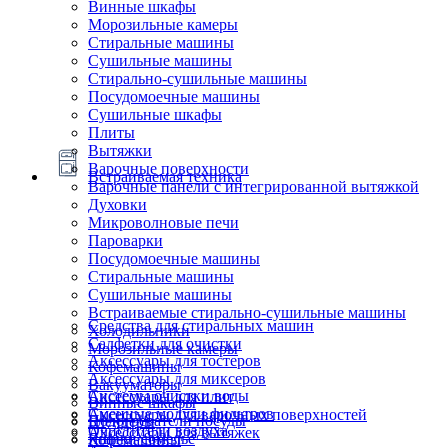
Винные шкафы
Морозильные камеры
Стиральные машины
Сушильные машины
Стирально-сушильные машины
Посудомоечные машины
Сушильные шкафы
Плиты
Вытяжки
Варочные поверхности
Встраиваемая техника
Варочные панели с интегрированной вытяжкой
Духовки
Микроволновые печи
Пароварки
Посудомоечные машины
Стиральные машины
Сушильные машины
Встраиваемые стирально-сушильные машины
Средства для стиральных машин
Холодильники
Салфетки для очистки
Морозильные камеры
Аксессуары для тостеров
Кофемашины
Аксессуары для миксеров
Вакууматоры
Системы очистки воды
Аксессуары для плит
Винные шкафы
Сменные модули фильтров
Аксессуары для варочных поверхностей
Подогреватели посуды
Блендеры
Очистители воздуха
Аксессуары для вытяжек
Ящики сомелье
Кофемашины