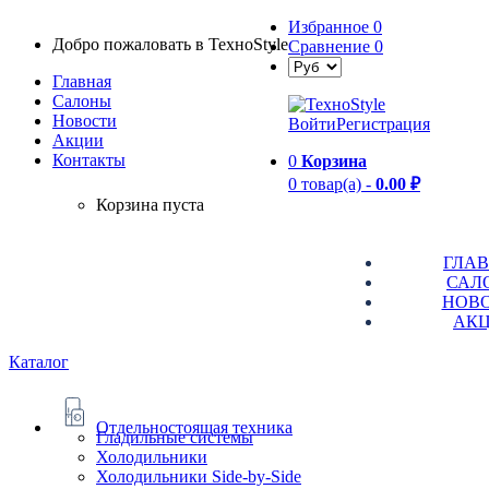
Избранное
0
Добро пожаловать в TexноStyle
Сравнение
0
Главная
Салоны
Новости
Войти
Регистрация
Aкции
Контакты
0
Корзина
0 товар(а) -
0.00 ₽
Корзина пуста
ГЛА
САЛ
НОВ
АК
Каталог
Отдельностоящая техника
Гладильные системы
Холодильники
Холодильники Side-by-Side