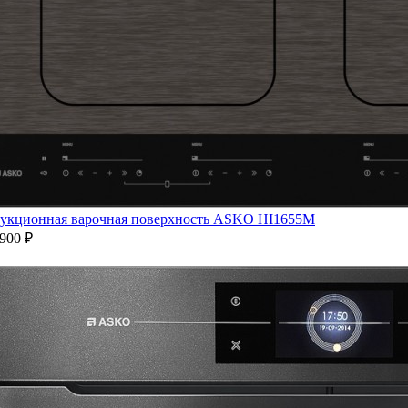
укционная варочная поверхность ASKO HI1655M
900 ₽