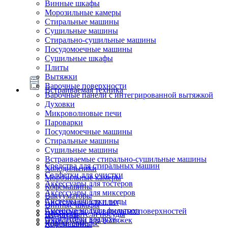
Винные шкафы
Морозильные камеры
Стиральные машины
Сушильные машины
Стирально-сушильные машины
Посудомоечные машины
Сушильные шкафы
Плиты
Вытяжки
Варочные поверхности
Встраиваемая техника
Варочные панели с интегрированной вытяжкой
Духовки
Микроволновые печи
Пароварки
Посудомоечные машины
Стиральные машины
Сушильные машины
Встраиваемые стирально-сушильные машины
Средства для стиральных машин
Холодильники
Салфетки для очистки
Морозильные камеры
Аксессуары для тостеров
Кофемашины
Аксессуары для миксеров
Вакууматоры
Системы очистки воды
Аксессуары для плит
Винные шкафы
Сменные модули фильтров
Аксессуары для варочных поверхностей
Подогреватели посуды
Блендеры
Очистители воздуха
Аксессуары для вытяжек
Ящики сомелье
Кофемашины