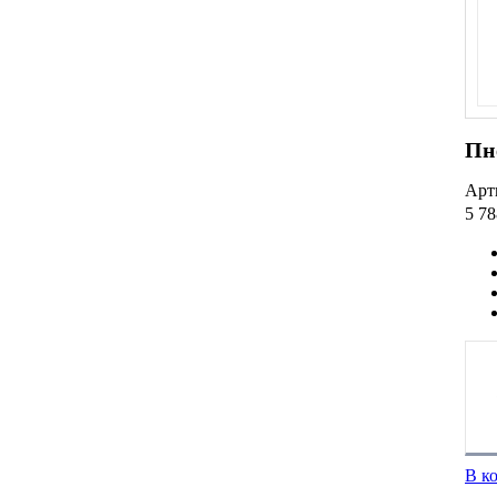
Пн
Арт
5 78
В к