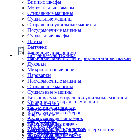
Винные шкафы
Морозильные камеры
Стиральные машины
Сушильные машины
Стирально-сушильные машины
Посудомоечные машины
Сушильные шкафы
Плиты
Вытяжки
Варочные поверхности
Встраиваемая техника
Варочные панели с интегрированной вытяжкой
Духовки
Микроволновые печи
Пароварки
Посудомоечные машины
Стиральные машины
Сушильные машины
Встраиваемые стирально-сушильные машины
Средства для стиральных машин
Холодильники
Салфетки для очистки
Морозильные камеры
Аксессуары для тостеров
Кофемашины
Аксессуары для миксеров
Вакууматоры
Системы очистки воды
Аксессуары для плит
Винные шкафы
Сменные модули фильтров
Аксессуары для варочных поверхностей
Подогреватели посуды
Блендеры
Очистители воздуха
Аксессуары для вытяжек
Ящики сомелье
Кофемашины