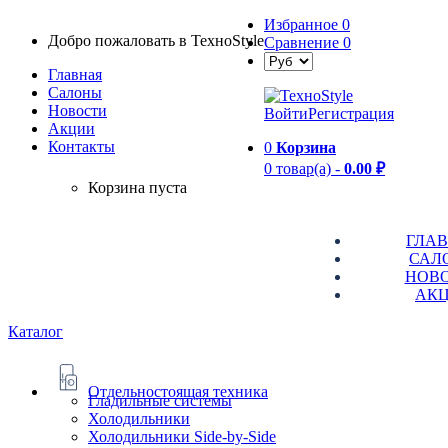
Избранное
0
Добро пожаловать в TexноStyle
Сравнение
0
Главная
Салоны
Новости
Войти
Регистрация
Aкции
Контакты
0
Корзина
0 товар(а) -
0.00 ₽
Корзина пуста
ГЛА
САЛ
НОВ
АК
Каталог
Отдельностоящая техника
Гладильные системы
Холодильники
Холодильники Side-by-Side