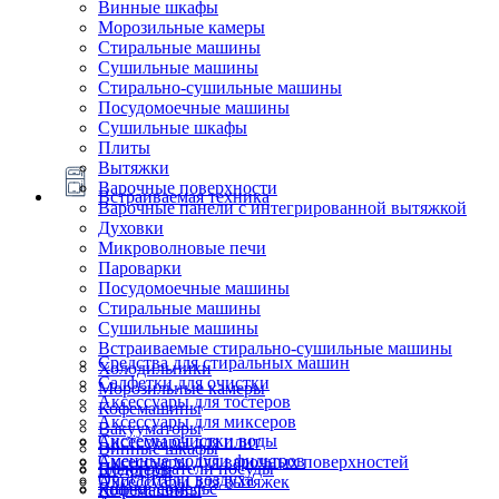
Винные шкафы
Морозильные камеры
Стиральные машины
Сушильные машины
Стирально-сушильные машины
Посудомоечные машины
Сушильные шкафы
Плиты
Вытяжки
Варочные поверхности
Встраиваемая техника
Варочные панели с интегрированной вытяжкой
Духовки
Микроволновые печи
Пароварки
Посудомоечные машины
Стиральные машины
Сушильные машины
Встраиваемые стирально-сушильные машины
Средства для стиральных машин
Холодильники
Салфетки для очистки
Морозильные камеры
Аксессуары для тостеров
Кофемашины
Аксессуары для миксеров
Вакууматоры
Системы очистки воды
Аксессуары для плит
Винные шкафы
Сменные модули фильтров
Аксессуары для варочных поверхностей
Подогреватели посуды
Блендеры
Очистители воздуха
Аксессуары для вытяжек
Ящики сомелье
Кофемашины