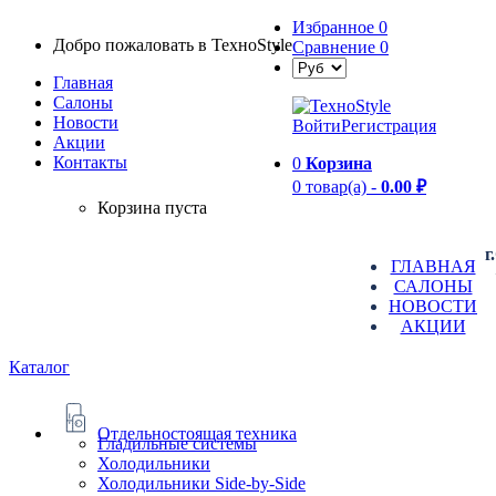
Избранное
0
Добро пожаловать в TexноStyle
Сравнение
0
Главная
Салоны
Новости
Войти
Регистрация
Aкции
Контакты
0
Корзина
0 товар(а) -
0.00 ₽
Корзина пуста
г
ГЛАВНАЯ
САЛОНЫ
НОВОСТИ
АКЦИИ
Каталог
Отдельностоящая техника
Гладильные системы
Холодильники
Холодильники Side-by-Side