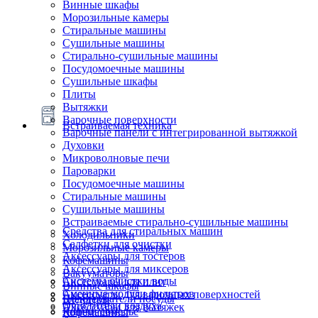
Винные шкафы
Морозильные камеры
Стиральные машины
Сушильные машины
Стирально-сушильные машины
Посудомоечные машины
Сушильные шкафы
Плиты
Вытяжки
Варочные поверхности
Встраиваемая техника
Варочные панели с интегрированной вытяжкой
Духовки
Микроволновые печи
Пароварки
Посудомоечные машины
Стиральные машины
Сушильные машины
Встраиваемые стирально-сушильные машины
Средства для стиральных машин
Холодильники
Салфетки для очистки
Морозильные камеры
Аксессуары для тостеров
Кофемашины
Аксессуары для миксеров
Вакууматоры
Системы очистки воды
Аксессуары для плит
Винные шкафы
Сменные модули фильтров
Аксессуары для варочных поверхностей
Подогреватели посуды
Блендеры
Очистители воздуха
Аксессуары для вытяжек
Ящики сомелье
Кофемашины