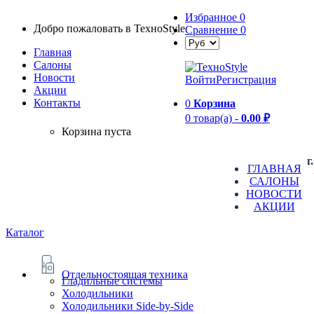
Избранное
0
Добро пожаловать в TexноStyle
Сравнение
0
Главная
Салоны
Новости
Войти
Регистрация
Aкции
Контакты
0
Корзина
0 товар(а) -
0.00 ₽
Корзина пуста
г
ГЛАВНАЯ
САЛОНЫ
НОВОСТИ
АКЦИИ
Каталог
Отдельностоящая техника
Гладильные системы
Холодильники
Холодильники Side-by-Side