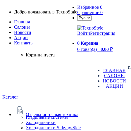
Избранное
0
Добро пожаловать в TexноStyle
Сравнение
0
Главная
Салоны
Новости
Войти
Регистрация
Aкции
Контакты
0
Корзина
0 товар(а) -
0.00 ₽
Корзина пуста
г
ГЛАВНАЯ
САЛОНЫ
НОВОСТИ
АКЦИИ
Каталог
Отдельностоящая техника
Гладильные системы
Холодильники
Холодильники Side-by-Side