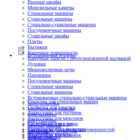
Винные шкафы
Морозильные камеры
Стиральные машины
Сушильные машины
Стирально-сушильные машины
Посудомоечные машины
Сушильные шкафы
Плиты
Вытяжки
Варочные поверхности
Встраиваемая техника
Варочные панели с интегрированной вытяжкой
Духовки
Микроволновые печи
Пароварки
Посудомоечные машины
Стиральные машины
Сушильные машины
Встраиваемые стирально-сушильные машины
Средства для стиральных машин
Холодильники
Салфетки для очистки
Морозильные камеры
Аксессуары для тостеров
Кофемашины
Аксессуары для миксеров
Вакууматоры
Системы очистки воды
Аксессуары для плит
Винные шкафы
Сменные модули фильтров
Аксессуары для варочных поверхностей
Подогреватели посуды
Блендеры
Очистители воздуха
Аксессуары для вытяжек
Ящики сомелье
Кофемашины