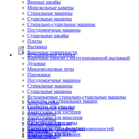
Винные шкафы
Морозильные камеры
Стиральные машины
Сушильные машины
Стирально-сушильные машины
Посудомоечные машины
Сушильные шкафы
Плиты
Вытяжки
Варочные поверхности
Встраиваемая техника
Варочные панели с интегрированной вытяжкой
Духовки
Микроволновые печи
Пароварки
Посудомоечные машины
Стиральные машины
Сушильные машины
Встраиваемые стирально-сушильные машины
Средства для стиральных машин
Холодильники
Салфетки для очистки
Морозильные камеры
Аксессуары для тостеров
Кофемашины
Аксессуары для миксеров
Вакууматоры
Системы очистки воды
Аксессуары для плит
Винные шкафы
Сменные модули фильтров
Аксессуары для варочных поверхностей
Подогреватели посуды
Блендеры
Очистители воздуха
Аксессуары для вытяжек
Ящики сомелье
Кофемашины