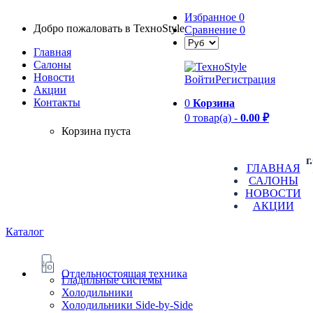
Избранное
0
Добро пожаловать в TexноStyle
Сравнение
0
Главная
Салоны
Новости
Войти
Регистрация
Aкции
Контакты
0
Корзина
0 товар(а) -
0.00 ₽
Корзина пуста
г
ГЛАВНАЯ
САЛОНЫ
НОВОСТИ
АКЦИИ
Каталог
Отдельностоящая техника
Гладильные системы
Холодильники
Холодильники Side-by-Side