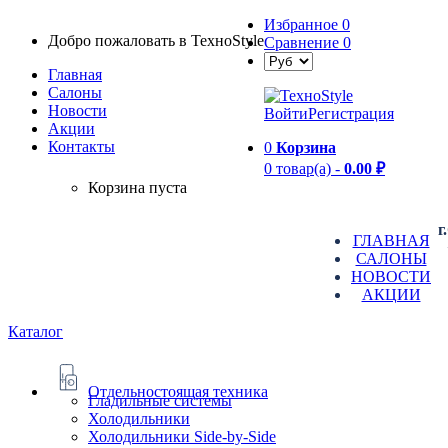
Избранное
0
Добро пожаловать в TexноStyle
Сравнение
0
Главная
Салоны
Новости
Войти
Регистрация
Aкции
Контакты
0
Корзина
0 товар(а) -
0.00 ₽
Корзина пуста
г
ГЛАВНАЯ
САЛОНЫ
НОВОСТИ
АКЦИИ
Каталог
Отдельностоящая техника
Гладильные системы
Холодильники
Холодильники Side-by-Side