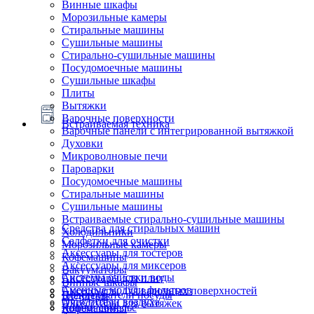
Винные шкафы
Морозильные камеры
Стиральные машины
Сушильные машины
Стирально-сушильные машины
Посудомоечные машины
Сушильные шкафы
Плиты
Вытяжки
Варочные поверхности
Встраиваемая техника
Варочные панели с интегрированной вытяжкой
Духовки
Микроволновые печи
Пароварки
Посудомоечные машины
Стиральные машины
Сушильные машины
Встраиваемые стирально-сушильные машины
Средства для стиральных машин
Холодильники
Салфетки для очистки
Морозильные камеры
Аксессуары для тостеров
Кофемашины
Аксессуары для миксеров
Вакууматоры
Системы очистки воды
Аксессуары для плит
Винные шкафы
Сменные модули фильтров
Аксессуары для варочных поверхностей
Подогреватели посуды
Блендеры
Очистители воздуха
Аксессуары для вытяжек
Ящики сомелье
Кофемашины