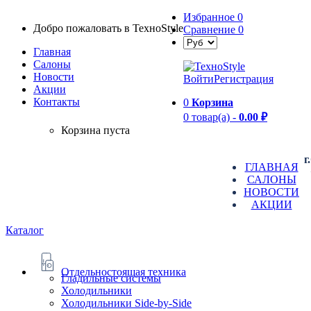
Избранное
0
Добро пожаловать в TexноStyle
Сравнение
0
Главная
Салоны
Новости
Войти
Регистрация
Aкции
Контакты
0
Корзина
0 товар(а) -
0.00 ₽
Корзина пуста
г
ГЛАВНАЯ
САЛОНЫ
НОВОСТИ
АКЦИИ
Каталог
Отдельностоящая техника
Гладильные системы
Холодильники
Холодильники Side-by-Side