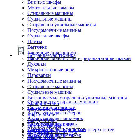
Винные шкафы
Морозильные камеры
Стиральные машины
Сушильные машины
Стирально-сушильные машины
Посудомоечные машины
Сушильные шкафы
Плиты
Вытяжки
Варочные поверхности
Встраиваемая техника
Варочные панели с интегрированной вытяжкой
Духовки
Микроволновые печи
Пароварки
Посудомоечные машины
Стиральные машины
Сушильные машины
Встраиваемые стирально-сушильные машины
Средства для стиральных машин
Холодильники
Салфетки для очистки
Морозильные камеры
Аксессуары для тостеров
Кофемашины
Аксессуары для миксеров
Вакууматоры
Системы очистки воды
Аксессуары для плит
Винные шкафы
Сменные модули фильтров
Аксессуары для варочных поверхностей
Подогреватели посуды
Блендеры
Очистители воздуха
Аксессуары для вытяжек
Ящики сомелье
Кофемашины