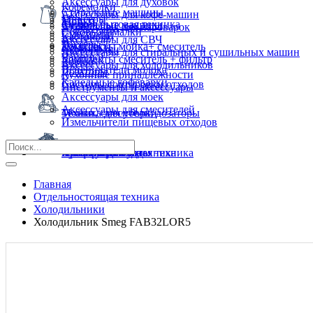
Аксессуары для духовок
Кофемолки
Стиральные машины
Аксессуары для кофе-машин
Миксеры
Мойки
Мелкая бытовая техника
Сушильные машины
Аксессуары для пароварок
Соковыжималки
Смесители
Кастрюли
Аксессуары для СВЧ
Тостеры
Пылесосы
Комплекты мойка+ смеситель
Сковородки
Аксессуары для стиральных и сушильных машин
Чайники
Комплекты смеситель + фильтр
Ковши
Аксессуары для холодильников
Вспениватели молока
Дозаторы
Кухонные принадлежности
Капельные кофеварки
Системы сортировки отходов
Инструменты и аксессуары
Аксессуары для моек
Аксессуары для смесителей
Техника для уборки
Мойки, смесители, дозаторы
Измельчители пищевых отходов
Кухонная посуда
Профессиональная техника
Климатическая техника
Фильтры для воды
Аксессуары
Бытовая химия
Главная
Отдельностоящая техника
Холодильники
Холодильник Smeg FAB32LOR5