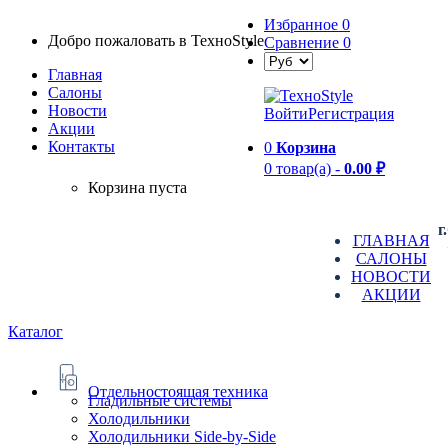
Избранное
0
Добро пожаловать в TexноStyle
Сравнение
0
Главная
Салоны
Новости
Войти
Регистрация
Aкции
Контакты
0
Корзина
0 товар(а) -
0.00 ₽
Корзина пуста
г
ГЛАВНАЯ
САЛОНЫ
НОВОСТИ
АКЦИИ
Каталог
Отдельностоящая техника
Гладильные системы
Холодильники
Холодильники Side-by-Side