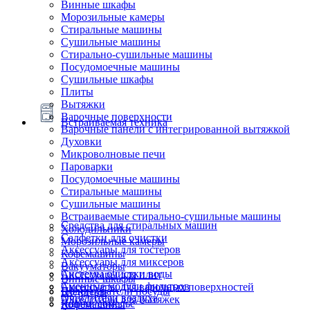
Винные шкафы
Морозильные камеры
Стиральные машины
Сушильные машины
Стирально-сушильные машины
Посудомоечные машины
Сушильные шкафы
Плиты
Вытяжки
Варочные поверхности
Встраиваемая техника
Варочные панели с интегрированной вытяжкой
Духовки
Микроволновые печи
Пароварки
Посудомоечные машины
Стиральные машины
Сушильные машины
Встраиваемые стирально-сушильные машины
Средства для стиральных машин
Холодильники
Салфетки для очистки
Морозильные камеры
Аксессуары для тостеров
Кофемашины
Аксессуары для миксеров
Вакууматоры
Системы очистки воды
Аксессуары для плит
Винные шкафы
Сменные модули фильтров
Аксессуары для варочных поверхностей
Подогреватели посуды
Блендеры
Очистители воздуха
Аксессуары для вытяжек
Ящики сомелье
Кофемашины