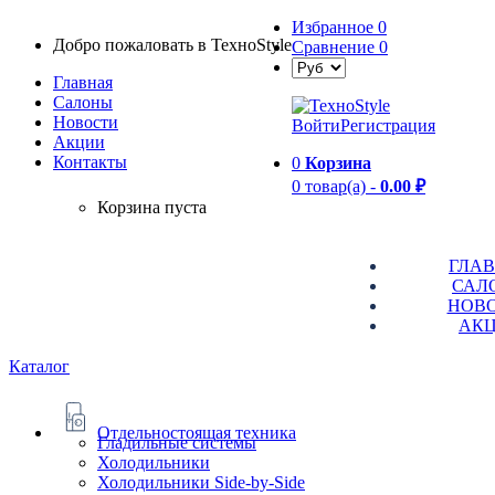
Избранное
0
Добро пожаловать в TexноStyle
Сравнение
0
Главная
Салоны
Новости
Войти
Регистрация
Aкции
Контакты
0
Корзина
0 товар(а) -
0.00 ₽
Корзина пуста
ГЛА
САЛ
НОВ
АК
Каталог
Отдельностоящая техника
Гладильные системы
Холодильники
Холодильники Side-by-Side