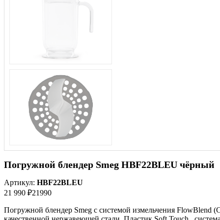
Погружной блендер Smeg HBF22BLEU чёрный
Артикул:
HBF22BLEU
21 990 ₽
21990
Погружной блендер Smeg с системой измельчения FlowBlend (
качественной нержавеющей стали. Пластик Soft Touch , система