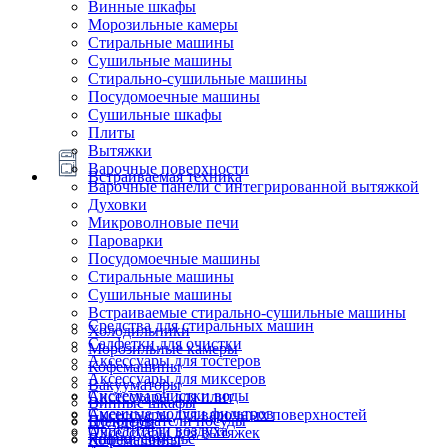
Винные шкафы
Морозильные камеры
Стиральные машины
Сушильные машины
Стирально-сушильные машины
Посудомоечные машины
Сушильные шкафы
Плиты
Вытяжки
Варочные поверхности
Встраиваемая техника
Варочные панели с интегрированной вытяжкой
Духовки
Микроволновые печи
Пароварки
Посудомоечные машины
Стиральные машины
Сушильные машины
Встраиваемые стирально-сушильные машины
Средства для стиральных машин
Холодильники
Салфетки для очистки
Морозильные камеры
Аксессуары для тостеров
Кофемашины
Аксессуары для миксеров
Вакууматоры
Системы очистки воды
Аксессуары для плит
Винные шкафы
Сменные модули фильтров
Аксессуары для варочных поверхностей
Подогреватели посуды
Блендеры
Очистители воздуха
Аксессуары для вытяжек
Ящики сомелье
Кофемашины