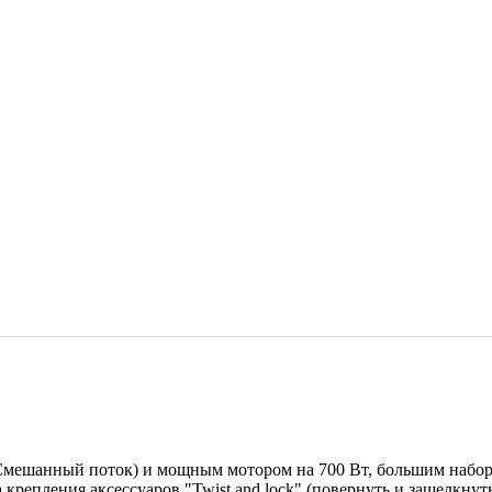
Смешанный поток) и мощным мотором на 700 Вт, большим наборо
 крепления аксессуаров "Twist and lock" (повернуть и защелкнут