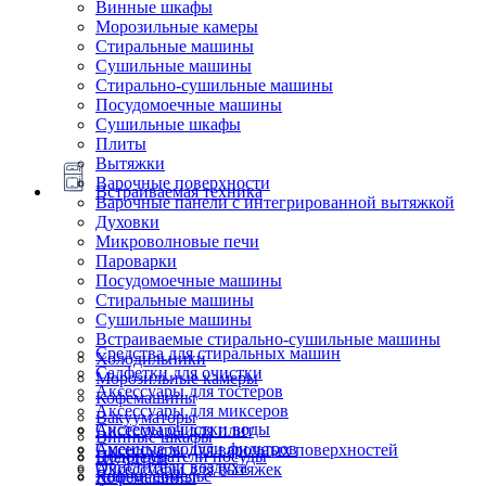
Винные шкафы
Морозильные камеры
Стиральные машины
Сушильные машины
Стирально-сушильные машины
Посудомоечные машины
Сушильные шкафы
Плиты
Вытяжки
Варочные поверхности
Встраиваемая техника
Варочные панели с интегрированной вытяжкой
Духовки
Микроволновые печи
Пароварки
Посудомоечные машины
Стиральные машины
Сушильные машины
Встраиваемые стирально-сушильные машины
Средства для стиральных машин
Холодильники
Салфетки для очистки
Морозильные камеры
Аксессуары для тостеров
Кофемашины
Аксессуары для миксеров
Вакууматоры
Системы очистки воды
Аксессуары для плит
Винные шкафы
Сменные модули фильтров
Аксессуары для варочных поверхностей
Подогреватели посуды
Блендеры
Очистители воздуха
Аксессуары для вытяжек
Ящики сомелье
Кофемашины