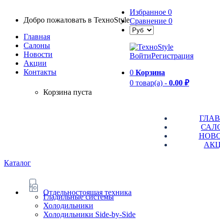
Избранное
0
Добро пожаловать в TexноStyle
Сравнение
0
Главная
Салоны
Новости
Войти
Регистрация
Aкции
Контакты
0
Корзина
0 товар(а) -
0.00 ₽
Корзина пуста
ГЛА
САЛ
НОВ
АК
Каталог
Отдельностоящая техника
Гладильные системы
Холодильники
Холодильники Side-by-Side