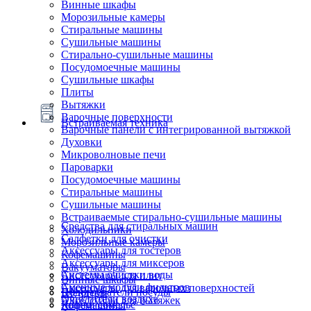
Винные шкафы
Морозильные камеры
Стиральные машины
Сушильные машины
Стирально-сушильные машины
Посудомоечные машины
Сушильные шкафы
Плиты
Вытяжки
Варочные поверхности
Встраиваемая техника
Варочные панели с интегрированной вытяжкой
Духовки
Микроволновые печи
Пароварки
Посудомоечные машины
Стиральные машины
Сушильные машины
Встраиваемые стирально-сушильные машины
Средства для стиральных машин
Холодильники
Салфетки для очистки
Морозильные камеры
Аксессуары для тостеров
Кофемашины
Аксессуары для миксеров
Вакууматоры
Системы очистки воды
Аксессуары для плит
Винные шкафы
Сменные модули фильтров
Аксессуары для варочных поверхностей
Подогреватели посуды
Блендеры
Очистители воздуха
Аксессуары для вытяжек
Ящики сомелье
Кофемашины