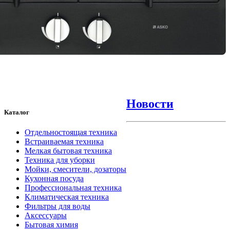
Новости
Каталог
Отдельностоящая техника
Встраиваемая техника
Мелкая бытовая техника
Техника для уборки
Мойки, смесители, дозаторы
Кухонная посуда
Профессиональная техника
Климатическая техника
Фильтры для воды
Аксессуары
Бытовая химия