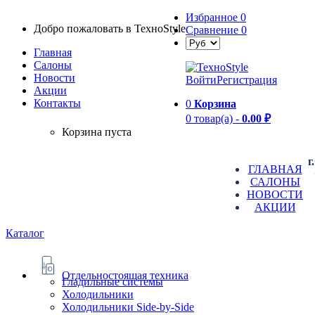
Избранное
0
Добро пожаловать в TexноStyle
Сравнение
0
Главная
Салоны
Новости
Войти
Регистрация
Aкции
Контакты
0
Корзина
0 товар(а) -
0.00 ₽
Корзина пуста
г
ГЛАВНАЯ
САЛОНЫ
НОВОСТИ
АКЦИИ
Каталог
Отдельностоящая техника
Гладильные системы
Холодильники
Холодильники Side-by-Side