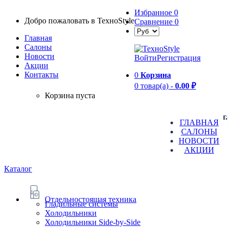
Избранное
0
Добро пожаловать в TexноStyle
Сравнение
0
Главная
Салоны
Новости
Войти
Регистрация
Aкции
Контакты
0
Корзина
0 товар(а) -
0.00 ₽
Корзина пуста
г
ГЛАВНАЯ
САЛОНЫ
НОВОСТИ
АКЦИИ
Каталог
Отдельностоящая техника
Гладильные системы
Холодильники
Холодильники Side-by-Side