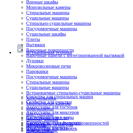
Винные шкафы
Морозильные камеры
Стиральные машины
Сушильные машины
Стирально-сушильные машины
Посудомоечные машины
Сушильные шкафы
Плиты
Вытяжки
Варочные поверхности
Встраиваемая техника
Варочные панели с интегрированной вытяжкой
Духовки
Микроволновые печи
Пароварки
Посудомоечные машины
Стиральные машины
Сушильные машины
Встраиваемые стирально-сушильные машины
Средства для стиральных машин
Холодильники
Салфетки для очистки
Морозильные камеры
Аксессуары для тостеров
Кофемашины
Аксессуары для миксеров
Вакууматоры
Системы очистки воды
Аксессуары для плит
Винные шкафы
Сменные модули фильтров
Аксессуары для варочных поверхностей
Подогреватели посуды
Блендеры
Очистители воздуха
Аксессуары для вытяжек
Ящики сомелье
Кофемашины