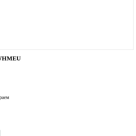
2WHMEU
раем