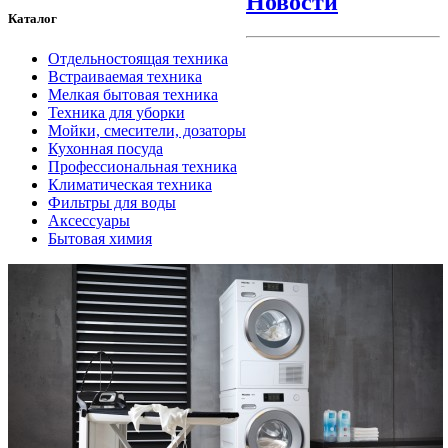
Новости
Каталог
Отдельностоящая техника
Встраиваемая техника
Мелкая бытовая техника
Техника для уборки
Мойки, смесители, дозаторы
Кухонная посуда
Профессиональная техника
Климатическая техника
Фильтры для воды
Аксессуары
Бытовая химия