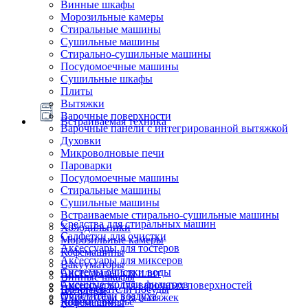
Винные шкафы
Морозильные камеры
Стиральные машины
Сушильные машины
Стирально-сушильные машины
Посудомоечные машины
Сушильные шкафы
Плиты
Вытяжки
Варочные поверхности
Встраиваемая техника
Варочные панели с интегрированной вытяжкой
Духовки
Микроволновые печи
Пароварки
Посудомоечные машины
Стиральные машины
Сушильные машины
Встраиваемые стирально-сушильные машины
Средства для стиральных машин
Холодильники
Салфетки для очистки
Морозильные камеры
Аксессуары для тостеров
Кофемашины
Аксессуары для миксеров
Вакууматоры
Системы очистки воды
Аксессуары для плит
Винные шкафы
Сменные модули фильтров
Аксессуары для варочных поверхностей
Подогреватели посуды
Блендеры
Очистители воздуха
Аксессуары для вытяжек
Ящики сомелье
Кофемашины