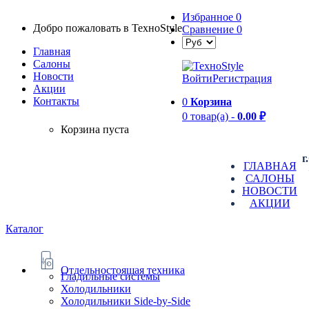
Избранное
0
Добро пожаловать в TexноStyle
Сравнение
0
Главная
Салоны
Новости
Войти
Регистрация
Aкции
Контакты
0
Корзина
0 товар(а) -
0.00 ₽
Корзина пуста
г
ГЛАВНАЯ
САЛОНЫ
НОВОСТИ
АКЦИИ
Каталог
Отдельностоящая техника
Гладильные системы
Холодильники
Холодильники Side-by-Side