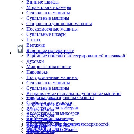
Винные шкафы
Морозильные камеры
Стиральные машины
Сушильные машины
Стирально-сушильные машины
Посудомоечные машины
Сушильные шкафы
Плиты
Вытяжки
Варочные поверхности
Встраиваемая техника
Варочные панели с интегрированной вытяжкой
Духовки
Микроволновые печи
Пароварки
Посудомоечные машины
Стиральные машины
Сушильные машины
Встраиваемые стирально-сушильные машины
Средства для стиральных машин
Холодильники
Салфетки для очистки
Морозильные камеры
Аксессуары для тостеров
Кофемашины
Аксессуары для миксеров
Вакууматоры
Системы очистки воды
Аксессуары для плит
Винные шкафы
Сменные модули фильтров
Аксессуары для варочных поверхностей
Подогреватели посуды
Блендеры
Очистители воздуха
Аксессуары для вытяжек
Ящики сомелье
Кофемашины