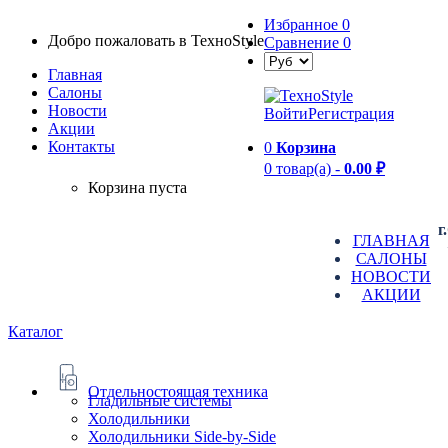
Избранное
0
Добро пожаловать в TexноStyle
Сравнение
0
Главная
Салоны
Новости
Войти
Регистрация
Aкции
Контакты
0
Корзина
0 товар(а) -
0.00 ₽
Корзина пуста
г
ГЛАВНАЯ
САЛОНЫ
НОВОСТИ
АКЦИИ
Каталог
Отдельностоящая техника
Гладильные системы
Холодильники
Холодильники Side-by-Side