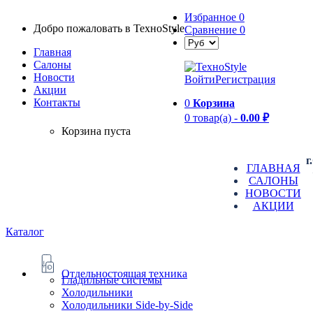
Избранное
0
Добро пожаловать в TexноStyle
Сравнение
0
Главная
Салоны
Новости
Войти
Регистрация
Aкции
Контакты
0
Корзина
0 товар(а) -
0.00 ₽
Корзина пуста
г
ГЛАВНАЯ
САЛОНЫ
НОВОСТИ
АКЦИИ
Каталог
Отдельностоящая техника
Гладильные системы
Холодильники
Холодильники Side-by-Side