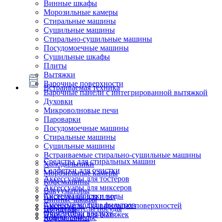
Винные шкафы
Морозильные камеры
Стиральные машины
Сушильные машины
Стирально-сушильные машины
Посудомоечные машины
Сушильные шкафы
Плиты
Вытяжки
Варочные поверхности
Встраиваемая техника
Варочные панели с интегрированной вытяжкой
Духовки
Микроволновые печи
Пароварки
Посудомоечные машины
Стиральные машины
Сушильные машины
Встраиваемые стирально-сушильные машины
Средства для стиральных машин
Холодильники
Салфетки для очистки
Морозильные камеры
Аксессуары для тостеров
Кофемашины
Аксессуары для миксеров
Вакууматоры
Системы очистки воды
Аксессуары для плит
Винные шкафы
Сменные модули фильтров
Аксессуары для варочных поверхностей
Подогреватели посуды
Блендеры
Очистители воздуха
Аксессуары для вытяжек
Ящики сомелье
Кофемашины