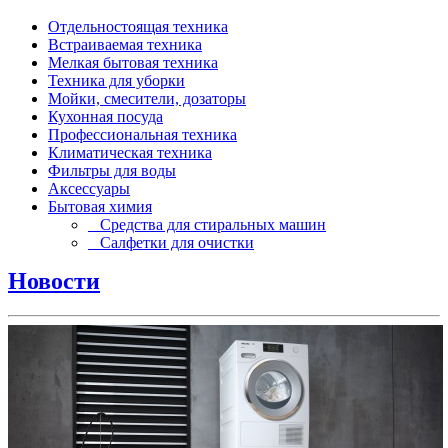
Отдельностоящая техника
Встраиваемая техника
Мелкая бытовая техника
Техника для уборки
Мойки, смесители, дозаторы
Кухонная посуда
Профессиональная техника
Климатическая техника
Фильтры для воды
Аксессуары
Бытовая химия
Средства для стиральных машин
Салфетки для очистки
Новости