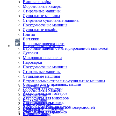
Винные шкафы
Морозильные камеры
Стиральные машины
Сушильные машины
Стирально-сушильные машины
Посудомоечные машины
Сушильные шкафы
Плиты
Вытяжки
Варочные поверхности
Встраиваемая техника
Варочные панели с интегрированной вытяжкой
Духовки
Микроволновые печи
Пароварки
Посудомоечные машины
Стиральные машины
Сушильные машины
Встраиваемые стирально-сушильные машины
Средства для стиральных машин
Холодильники
Салфетки для очистки
Морозильные камеры
Аксессуары для тостеров
Кофемашины
Аксессуары для миксеров
Вакууматоры
Системы очистки воды
Аксессуары для плит
Винные шкафы
Сменные модули фильтров
Аксессуары для варочных поверхностей
Подогреватели посуды
Блендеры
Очистители воздуха
Аксессуары для вытяжек
Ящики сомелье
Кофемашины