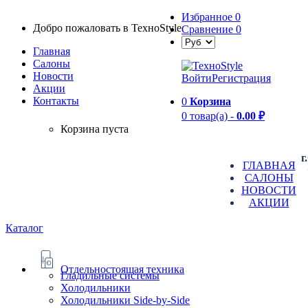
Избранное
0
Добро пожаловать в TexноStyle
Сравнение
0
Главная
Салоны
Новости
Войти
Регистрация
Aкции
Контакты
0
Корзина
0 товар(а) -
0.00 ₽
Корзина пуста
г
ГЛАВНАЯ
САЛОНЫ
НОВОСТИ
АКЦИИ
Каталог
Отдельностоящая техника
Гладильные системы
Холодильники
Холодильники Side-by-Side