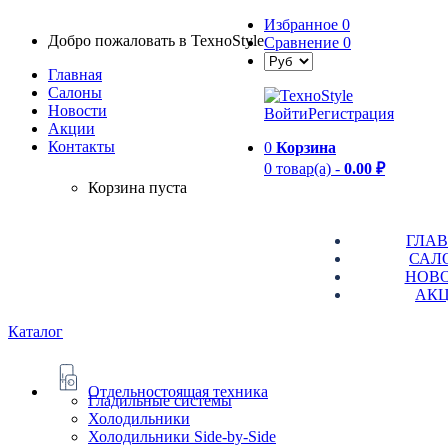
Избранное
0
Добро пожаловать в TexноStyle
Сравнение
0
Главная
Салоны
Новости
Войти
Регистрация
Aкции
Контакты
0
Корзина
0 товар(а) -
0.00 ₽
Корзина пуста
ГЛА
САЛ
НОВ
АК
Каталог
Отдельностоящая техника
Гладильные системы
Холодильники
Холодильники Side-by-Side