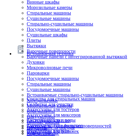
Винные шкафы
Морозильные камеры
Стиральные машины
Сушильные машины
Стирально-сушильные машины
Посудомоечные машины
Сушильные шкафы
Плиты
Вытяжки
Варочные поверхности
Встраиваемая техника
Варочные панели с интегрированной вытяжкой
Духовки
Микроволновые печи
Пароварки
Посудомоечные машины
Стиральные машины
Сушильные машины
Встраиваемые стирально-сушильные машины
Средства для стиральных машин
Холодильники
Салфетки для очистки
Морозильные камеры
Аксессуары для тостеров
Кофемашины
Аксессуары для миксеров
Вакууматоры
Системы очистки воды
Аксессуары для плит
Винные шкафы
Сменные модули фильтров
Аксессуары для варочных поверхностей
Подогреватели посуды
Блендеры
Очистители воздуха
Аксессуары для вытяжек
Ящики сомелье
Кофемашины