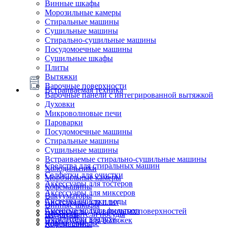
Винные шкафы
Морозильные камеры
Стиральные машины
Сушильные машины
Стирально-сушильные машины
Посудомоечные машины
Сушильные шкафы
Плиты
Вытяжки
Варочные поверхности
Встраиваемая техника
Варочные панели с интегрированной вытяжкой
Духовки
Микроволновые печи
Пароварки
Посудомоечные машины
Стиральные машины
Сушильные машины
Встраиваемые стирально-сушильные машины
Средства для стиральных машин
Холодильники
Салфетки для очистки
Морозильные камеры
Аксессуары для тостеров
Кофемашины
Аксессуары для миксеров
Вакууматоры
Системы очистки воды
Аксессуары для плит
Винные шкафы
Сменные модули фильтров
Аксессуары для варочных поверхностей
Подогреватели посуды
Блендеры
Очистители воздуха
Аксессуары для вытяжек
Ящики сомелье
Кофемашины