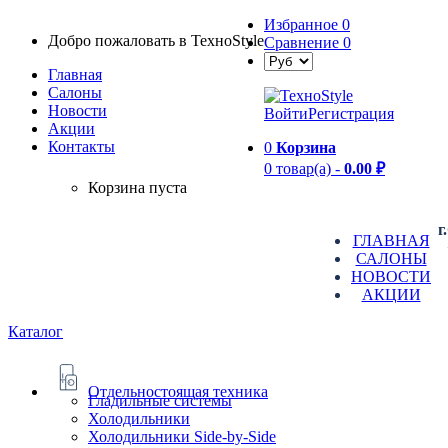
Избранное
0
Добро пожаловать в TexноStyle
Сравнение
0
Главная
Салоны
Новости
Войти
Регистрация
Aкции
Контакты
0
Корзина
0 товар(а) -
0.00 ₽
Корзина пуста
г
ГЛАВНАЯ
САЛОНЫ
НОВОСТИ
АКЦИИ
Каталог
Отдельностоящая техника
Гладильные системы
Холодильники
Холодильники Side-by-Side