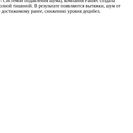
 - Системой подавления шума), компания Falmec создала
полной тишиной. В результате появляются вытяжки, шум от
е достижимому ранее, снижению уровня децибел.