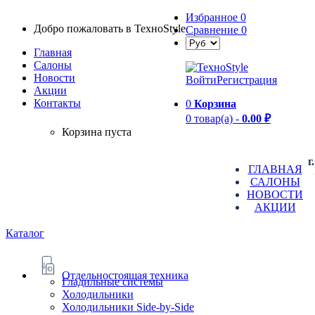
Избранное
0
Добро пожаловать в TexноStyle
Сравнение
0
Главная
Салоны
Новости
Войти
Регистрация
Aкции
Контакты
0
Корзина
0 товар(а) -
0.00 ₽
Корзина пуста
г
ГЛАВНАЯ
САЛОНЫ
НОВОСТИ
АКЦИИ
Каталог
Отдельностоящая техника
Гладильные системы
Холодильники
Холодильники Side-by-Side