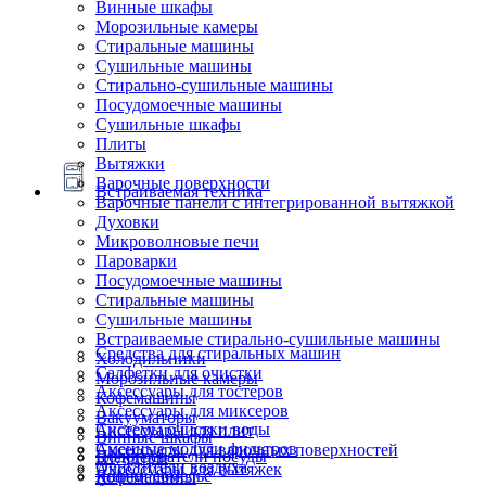
Винные шкафы
Морозильные камеры
Стиральные машины
Сушильные машины
Стирально-сушильные машины
Посудомоечные машины
Сушильные шкафы
Плиты
Вытяжки
Варочные поверхности
Встраиваемая техника
Варочные панели с интегрированной вытяжкой
Духовки
Микроволновые печи
Пароварки
Посудомоечные машины
Стиральные машины
Сушильные машины
Встраиваемые стирально-сушильные машины
Средства для стиральных машин
Холодильники
Салфетки для очистки
Морозильные камеры
Аксессуары для тостеров
Кофемашины
Аксессуары для миксеров
Вакууматоры
Системы очистки воды
Аксессуары для плит
Винные шкафы
Сменные модули фильтров
Аксессуары для варочных поверхностей
Подогреватели посуды
Блендеры
Очистители воздуха
Аксессуары для вытяжек
Ящики сомелье
Кофемашины