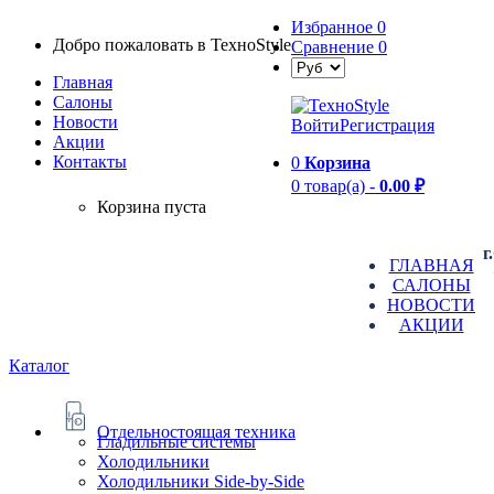
Избранное
0
Добро пожаловать в TexноStyle
Сравнение
0
Главная
Салоны
Новости
Войти
Регистрация
Aкции
Контакты
0
Корзина
0 товар(а) -
0.00 ₽
Корзина пуста
г
ГЛАВНАЯ
САЛОНЫ
НОВОСТИ
АКЦИИ
Каталог
Отдельностоящая техника
Гладильные системы
Холодильники
Холодильники Side-by-Side