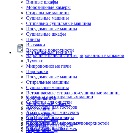
Винные шкафы
Морозильные камеры
Стиральные машины
Сушильные машины
Стирально-сушильные машины
Посудомоечные машины
Сушильные шкафы
Плиты
Вытяжки
Варочные поверхности
Встраиваемая техника
Варочные панели с интегрированной вытяжкой
Духовки
Микроволновые печи
Пароварки
Посудомоечные машины
Стиральные машины
Сушильные машины
Встраиваемые стирально-сушильные машины
Средства для стиральных машин
Холодильники
Салфетки для очистки
Морозильные камеры
Аксессуары для тостеров
Кофемашины
Аксессуары для миксеров
Вакууматоры
Системы очистки воды
Аксессуары для плит
Винные шкафы
Сменные модули фильтров
Аксессуары для варочных поверхностей
Подогреватели посуды
Блендеры
Очистители воздуха
Аксессуары для вытяжек
Ящики сомелье
Кофемашины