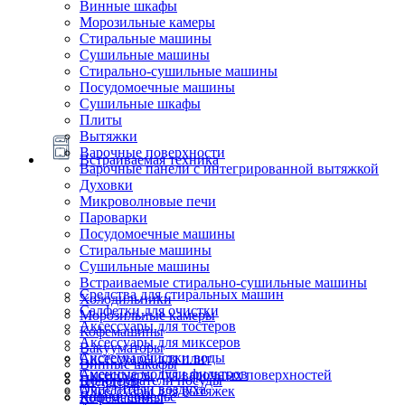
Винные шкафы
Морозильные камеры
Стиральные машины
Сушильные машины
Стирально-сушильные машины
Посудомоечные машины
Сушильные шкафы
Плиты
Вытяжки
Варочные поверхности
Встраиваемая техника
Варочные панели с интегрированной вытяжкой
Духовки
Микроволновые печи
Пароварки
Посудомоечные машины
Стиральные машины
Сушильные машины
Встраиваемые стирально-сушильные машины
Средства для стиральных машин
Холодильники
Салфетки для очистки
Морозильные камеры
Аксессуары для тостеров
Кофемашины
Аксессуары для миксеров
Вакууматоры
Системы очистки воды
Аксессуары для плит
Винные шкафы
Сменные модули фильтров
Аксессуары для варочных поверхностей
Подогреватели посуды
Блендеры
Очистители воздуха
Аксессуары для вытяжек
Ящики сомелье
Кофемашины