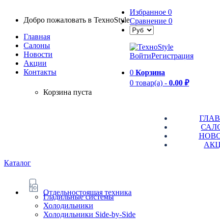
Избранное
0
Добро пожаловать в TexноStyle
Сравнение
0
Главная
Салоны
Новости
Войти
Регистрация
Aкции
Контакты
0
Корзина
0 товар(а) -
0.00 ₽
Корзина пуста
ГЛА
САЛ
НОВ
АК
Каталог
Отдельностоящая техника
Гладильные системы
Холодильники
Холодильники Side-by-Side