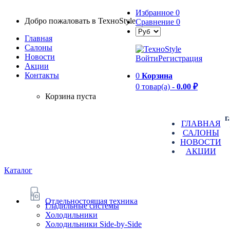
Избранное
0
Добро пожаловать в TexноStyle
Сравнение
0
Главная
Салоны
Новости
Войти
Регистрация
Aкции
Контакты
0
Корзина
0 товар(а) -
0.00 ₽
Корзина пуста
г
ГЛАВНАЯ
САЛОНЫ
НОВОСТИ
АКЦИИ
Каталог
Отдельностоящая техника
Гладильные системы
Холодильники
Холодильники Side-by-Side