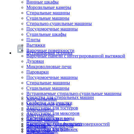
Винные шкафы
Морозильные камеры
Стиральные машины
Сушильные машины
Стирально-сушильные машины
Посудомоечные машины
Сушильные шкафы
Плиты
Вытяжки
Варочные поверхности
Встраиваемая техника
Варочные панели с интегрированной вытяжкой
Духовки
Микроволновые печи
Пароварки
Посудомоечные машины
Стиральные машины
Сушильные машины
Встраиваемые стирально-сушильные машины
Средства для стиральных машин
Холодильники
Салфетки для очистки
Морозильные камеры
Аксессуары для тостеров
Кофемашины
Аксессуары для миксеров
Вакууматоры
Системы очистки воды
Аксессуары для плит
Винные шкафы
Сменные модули фильтров
Аксессуары для варочных поверхностей
Подогреватели посуды
Блендеры
Очистители воздуха
Аксессуары для вытяжек
Ящики сомелье
Кофемашины