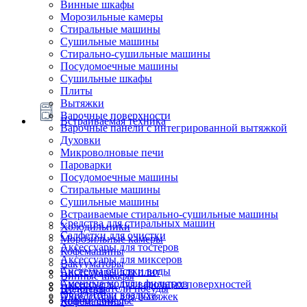
Винные шкафы
Морозильные камеры
Стиральные машины
Сушильные машины
Стирально-сушильные машины
Посудомоечные машины
Сушильные шкафы
Плиты
Вытяжки
Варочные поверхности
Встраиваемая техника
Варочные панели с интегрированной вытяжкой
Духовки
Микроволновые печи
Пароварки
Посудомоечные машины
Стиральные машины
Сушильные машины
Встраиваемые стирально-сушильные машины
Средства для стиральных машин
Холодильники
Салфетки для очистки
Морозильные камеры
Аксессуары для тостеров
Кофемашины
Аксессуары для миксеров
Вакууматоры
Системы очистки воды
Аксессуары для плит
Винные шкафы
Сменные модули фильтров
Аксессуары для варочных поверхностей
Подогреватели посуды
Блендеры
Очистители воздуха
Аксессуары для вытяжек
Ящики сомелье
Кофемашины