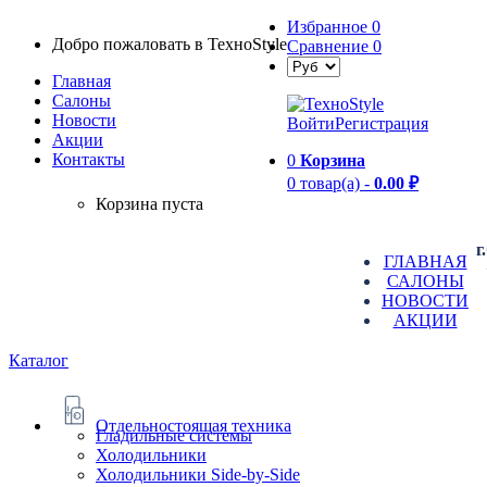
Избранное
0
Добро пожаловать в TexноStyle
Сравнение
0
Главная
Салоны
Новости
Войти
Регистрация
Aкции
Контакты
0
Корзина
0 товар(а) -
0.00 ₽
Корзина пуста
г
ГЛАВНАЯ
САЛОНЫ
НОВОСТИ
АКЦИИ
Каталог
Отдельностоящая техника
Гладильные системы
Холодильники
Холодильники Side-by-Side