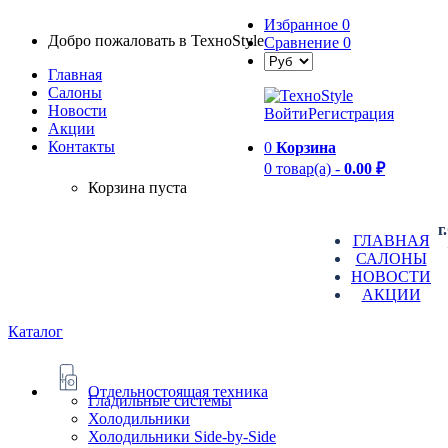
Избранное
0
Добро пожаловать в TexноStyle
Сравнение
0
Главная
Салоны
Новости
Войти
Регистрация
Aкции
Контакты
0
Корзина
0 товар(а) -
0.00 ₽
Корзина пуста
г
ГЛАВНАЯ
САЛОНЫ
НОВОСТИ
АКЦИИ
Каталог
Отдельностоящая техника
Гладильные системы
Холодильники
Холодильники Side-by-Side