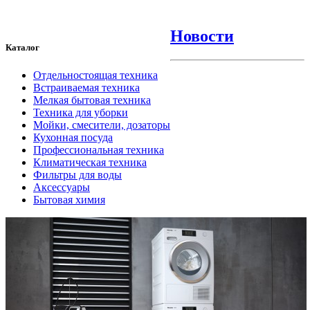
Новости
Каталог
Отдельностоящая техника
Встраиваемая техника
Мелкая бытовая техника
Техника для уборки
Мойки, смесители, дозаторы
Кухонная посуда
Профессиональная техника
Климатическая техника
Фильтры для воды
Аксессуары
Бытовая химия