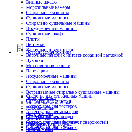
Винные шкафы
Морозильные камеры
Стиральные машины
Сушильные машины
Стирально-сушильные машины
Посудомоечные машины
Сушильные шкафы
Плиты
Вытяжки
Варочные поверхности
Встраиваемая техника
Варочные панели с интегрированной вытяжкой
Духовки
Микроволновые печи
Пароварки
Посудомоечные машины
Стиральные машины
Сушильные машины
Встраиваемые стирально-сушильные машины
Средства для стиральных машин
Холодильники
Салфетки для очистки
Морозильные камеры
Аксессуары для тостеров
Кофемашины
Аксессуары для миксеров
Вакууматоры
Системы очистки воды
Аксессуары для плит
Винные шкафы
Сменные модули фильтров
Аксессуары для варочных поверхностей
Подогреватели посуды
Блендеры
Очистители воздуха
Аксессуары для вытяжек
Ящики сомелье
Кофемашины