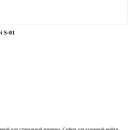
i S-01
чной или стиральной машины. Сифон для кухонной мойки