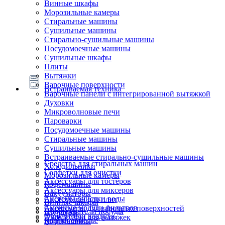
Винные шкафы
Морозильные камеры
Стиральные машины
Сушильные машины
Стирально-сушильные машины
Посудомоечные машины
Сушильные шкафы
Плиты
Вытяжки
Варочные поверхности
Встраиваемая техника
Варочные панели с интегрированной вытяжкой
Духовки
Микроволновые печи
Пароварки
Посудомоечные машины
Стиральные машины
Сушильные машины
Встраиваемые стирально-сушильные машины
Средства для стиральных машин
Холодильники
Салфетки для очистки
Морозильные камеры
Аксессуары для тостеров
Кофемашины
Аксессуары для миксеров
Вакууматоры
Системы очистки воды
Аксессуары для плит
Винные шкафы
Сменные модули фильтров
Аксессуары для варочных поверхностей
Подогреватели посуды
Блендеры
Очистители воздуха
Аксессуары для вытяжек
Ящики сомелье
Кофемашины