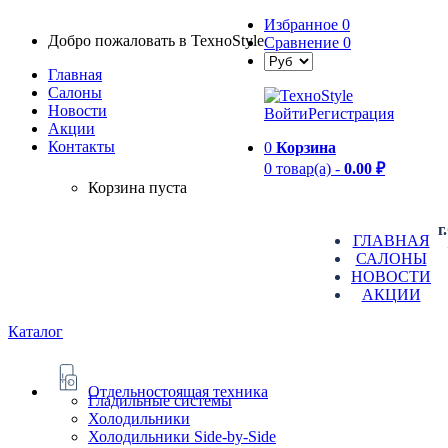
Избранное
0
Добро пожаловать в TexноStyle
Сравнение
0
Главная
Салоны
Новости
Войти
Регистрация
Aкции
Контакты
0
Корзина
0 товар(а) -
0.00 ₽
Корзина пуста
г
ГЛАВНАЯ
САЛОНЫ
НОВОСТИ
АКЦИИ
Каталог
Отдельностоящая техника
Гладильные системы
Холодильники
Холодильники Side-by-Side