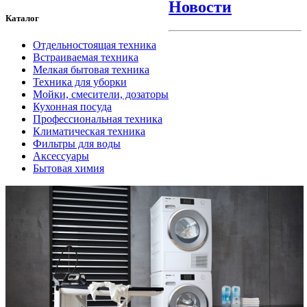
Новости
Каталог
Отдельностоящая техника
Встраиваемая техника
Мелкая бытовая техника
Техника для уборки
Мойки, смесители, дозаторы
Кухонная посуда
Профессиональная техника
Климатическая техника
Фильтры для воды
Аксессуары
Бытовая химия