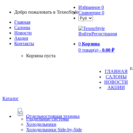
Избранное
0
Добро пожаловать в TexноStyle
Сравнение
0
Главная
Салоны
Новости
Войти
Регистрация
Aкции
Контакты
0
Корзина
0 товар(а) -
0.00 ₽
Корзина пуста
г
ГЛАВНАЯ
САЛОНЫ
НОВОСТИ
АКЦИИ
Каталог
Отдельностоящая техника
Гладильные системы
Холодильники
Холодильники Side-by-Side