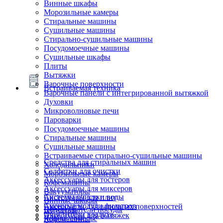
Винные шкафы
Морозильные камеры
Стиральные машины
Сушильные машины
Стирально-сушильные машины
Посудомоечные машины
Сушильные шкафы
Плиты
Вытяжки
Варочные поверхности
Встраиваемая техника
Варочные панели с интегрированной вытяжкой
Духовки
Микроволновые печи
Пароварки
Посудомоечные машины
Стиральные машины
Сушильные машины
Встраиваемые стирально-сушильные машины
Средства для стиральных машин
Холодильники
Салфетки для очистки
Морозильные камеры
Аксессуары для тостеров
Кофемашины
Аксессуары для миксеров
Вакууматоры
Системы очистки воды
Аксессуары для плит
Винные шкафы
Сменные модули фильтров
Аксессуары для варочных поверхностей
Подогреватели посуды
Блендеры
Очистители воздуха
Аксессуары для вытяжек
Ящики сомелье
Кофемашины