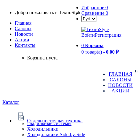
Избранное
0
Добро пожаловать в TexноStyle
Сравнение
0
Главная
Салоны
Новости
Войти
Регистрация
Aкции
Контакты
0
Корзина
0 товар(а) -
0.00 ₽
Корзина пуста
г
ГЛАВНАЯ
САЛОНЫ
НОВОСТИ
АКЦИИ
Каталог
Отдельностоящая техника
Гладильные системы
Холодильники
Холодильники Side-by-Side