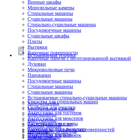
Винные шкафы
Морозильные камеры
Стиральные машины
Сушильные машины
Стирально-сушильные машины
Посудомоечные машины
Сушильные шкафы
Плиты
Вытяжки
Варочные поверхности
Встраиваемая техника
Варочные панели с интегрированной вытяжкой
Духовки
Микроволновые печи
Пароварки
Посудомоечные машины
Стиральные машины
Сушильные машины
Встраиваемые стирально-сушильные машины
Средства для стиральных машин
Холодильники
Салфетки для очистки
Морозильные камеры
Аксессуары для тостеров
Кофемашины
Аксессуары для миксеров
Вакууматоры
Системы очистки воды
Аксессуары для плит
Винные шкафы
Сменные модули фильтров
Аксессуары для варочных поверхностей
Подогреватели посуды
Блендеры
Очистители воздуха
Аксессуары для вытяжек
Ящики сомелье
Кофемашины