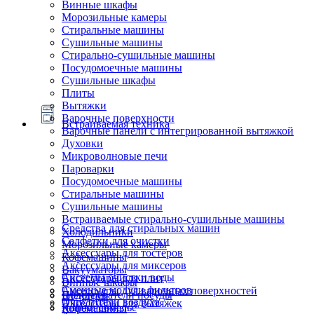
Винные шкафы
Морозильные камеры
Стиральные машины
Сушильные машины
Стирально-сушильные машины
Посудомоечные машины
Сушильные шкафы
Плиты
Вытяжки
Варочные поверхности
Встраиваемая техника
Варочные панели с интегрированной вытяжкой
Духовки
Микроволновые печи
Пароварки
Посудомоечные машины
Стиральные машины
Сушильные машины
Встраиваемые стирально-сушильные машины
Средства для стиральных машин
Холодильники
Салфетки для очистки
Морозильные камеры
Аксессуары для тостеров
Кофемашины
Аксессуары для миксеров
Вакууматоры
Системы очистки воды
Аксессуары для плит
Винные шкафы
Сменные модули фильтров
Аксессуары для варочных поверхностей
Подогреватели посуды
Блендеры
Очистители воздуха
Аксессуары для вытяжек
Ящики сомелье
Кофемашины