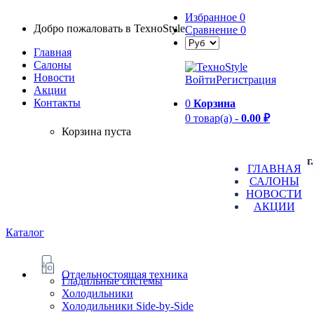
Избранное
0
Добро пожаловать в TexноStyle
Сравнение
0
Главная
Салоны
Новости
Войти
Регистрация
Aкции
Контакты
0
Корзина
0 товар(а) -
0.00 ₽
Корзина пуста
г
ГЛАВНАЯ
САЛОНЫ
НОВОСТИ
АКЦИИ
Каталог
Отдельностоящая техника
Гладильные системы
Холодильники
Холодильники Side-by-Side