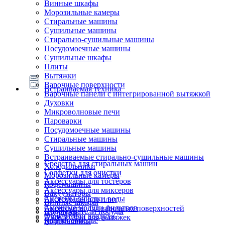
Винные шкафы
Морозильные камеры
Стиральные машины
Сушильные машины
Стирально-сушильные машины
Посудомоечные машины
Сушильные шкафы
Плиты
Вытяжки
Варочные поверхности
Встраиваемая техника
Варочные панели с интегрированной вытяжкой
Духовки
Микроволновые печи
Пароварки
Посудомоечные машины
Стиральные машины
Сушильные машины
Встраиваемые стирально-сушильные машины
Средства для стиральных машин
Холодильники
Салфетки для очистки
Морозильные камеры
Аксессуары для тостеров
Кофемашины
Аксессуары для миксеров
Вакууматоры
Системы очистки воды
Аксессуары для плит
Винные шкафы
Сменные модули фильтров
Аксессуары для варочных поверхностей
Подогреватели посуды
Блендеры
Очистители воздуха
Аксессуары для вытяжек
Ящики сомелье
Кофемашины