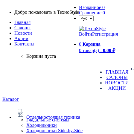
Избранное
0
Добро пожаловать в TexноStyle
Сравнение
0
Главная
Салоны
Новости
Войти
Регистрация
Aкции
Контакты
0
Корзина
0 товар(а) -
0.00 ₽
Корзина пуста
г
ГЛАВНАЯ
САЛОНЫ
НОВОСТИ
АКЦИИ
Каталог
Отдельностоящая техника
Гладильные системы
Холодильники
Холодильники Side-by-Side