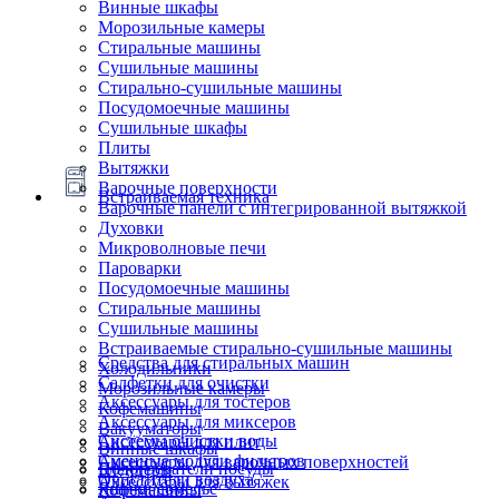
Винные шкафы
Морозильные камеры
Стиральные машины
Сушильные машины
Стирально-сушильные машины
Посудомоечные машины
Сушильные шкафы
Плиты
Вытяжки
Варочные поверхности
Встраиваемая техника
Варочные панели с интегрированной вытяжкой
Духовки
Микроволновые печи
Пароварки
Посудомоечные машины
Стиральные машины
Сушильные машины
Встраиваемые стирально-сушильные машины
Средства для стиральных машин
Холодильники
Салфетки для очистки
Морозильные камеры
Аксессуары для тостеров
Кофемашины
Аксессуары для миксеров
Вакууматоры
Системы очистки воды
Аксессуары для плит
Винные шкафы
Сменные модули фильтров
Аксессуары для варочных поверхностей
Подогреватели посуды
Блендеры
Очистители воздуха
Аксессуары для вытяжек
Ящики сомелье
Кофемашины