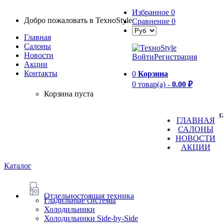
Избранное
0
Добро пожаловать в TexноStyle
Сравнение
0
Главная
Салоны
Новости
Войти
Регистрация
Aкции
Контакты
0
Корзина
0 товар(а) -
0.00 ₽
Корзина пуста
г
ГЛАВНАЯ
САЛОНЫ
НОВОСТИ
АКЦИИ
Каталог
Отдельностоящая техника
Гладильные системы
Холодильники
Холодильники Side-by-Side