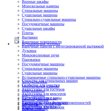
Винные шкафы
Морозильные камеры
Стиральные машины
Сушильные машины
Стирально-сушильные машины
Посудомоечные машины
Сушильные шкафы
Плиты
Вытяжки
Варочные поверхности
Встраиваемая техника
Варочные панели с интегрированной вытяжкой
Духовки
Микроволновые печи
Пароварки
Посудомоечные машины
Стиральные машины
Сушильные машины
Встраиваемые стирально-сушильные машины
Средства для стиральных машин
Холодильники
Салфетки для очистки
Морозильные камеры
Аксессуары для тостеров
Кофемашины
Аксессуары для миксеров
Вакууматоры
Системы очистки воды
Аксессуары для плит
Винные шкафы
Сменные модули фильтров
Аксессуары для варочных поверхностей
Подогреватели посуды
Блендеры
Очистители воздуха
Аксессуары для вытяжек
Ящики сомелье
Кофемашины