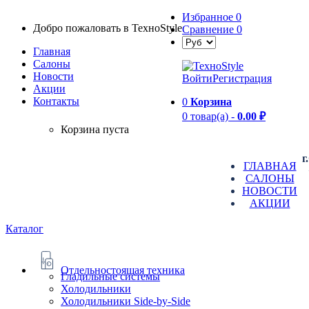
Избранное
0
Добро пожаловать в TexноStyle
Сравнение
0
Главная
Салоны
Новости
Войти
Регистрация
Aкции
Контакты
0
Корзина
0 товар(а) -
0.00 ₽
Корзина пуста
г
ГЛАВНАЯ
САЛОНЫ
НОВОСТИ
АКЦИИ
Каталог
Отдельностоящая техника
Гладильные системы
Холодильники
Холодильники Side-by-Side