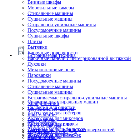
Винные шкафы
Морозильные камеры
Стиральные машины
Сушильные машины
Стирально-сушильные машины
Посудомоечные машины
Сушильные шкафы
Плиты
Вытяжки
Варочные поверхности
Встраиваемая техника
Варочные панели с интегрированной вытяжкой
Духовки
Микроволновые печи
Пароварки
Посудомоечные машины
Стиральные машины
Сушильные машины
Встраиваемые стирально-сушильные машины
Средства для стиральных машин
Холодильники
Салфетки для очистки
Морозильные камеры
Аксессуары для тостеров
Кофемашины
Аксессуары для миксеров
Вакууматоры
Системы очистки воды
Аксессуары для плит
Винные шкафы
Сменные модули фильтров
Аксессуары для варочных поверхностей
Подогреватели посуды
Блендеры
Очистители воздуха
Аксессуары для вытяжек
Ящики сомелье
Кофемашины