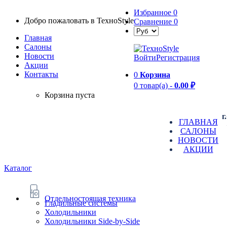
Избранное
0
Добро пожаловать в TexноStyle
Сравнение
0
Главная
Салоны
Новости
Войти
Регистрация
Aкции
Контакты
0
Корзина
0 товар(а) -
0.00 ₽
Корзина пуста
г
ГЛАВНАЯ
САЛОНЫ
НОВОСТИ
АКЦИИ
Каталог
Отдельностоящая техника
Гладильные системы
Холодильники
Холодильники Side-by-Side