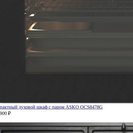
пактный духовой шкаф с паром ASKO OCS8478G
900 ₽