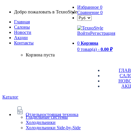
Избранное
0
Добро пожаловать в TexноStyle
Сравнение
0
Главная
Салоны
Новости
Войти
Регистрация
Aкции
Контакты
0
Корзина
0 товар(а) -
0.00 ₽
Корзина пуста
ГЛА
САЛ
НОВ
АК
Каталог
Отдельностоящая техника
Гладильные системы
Холодильники
Холодильники Side-by-Side