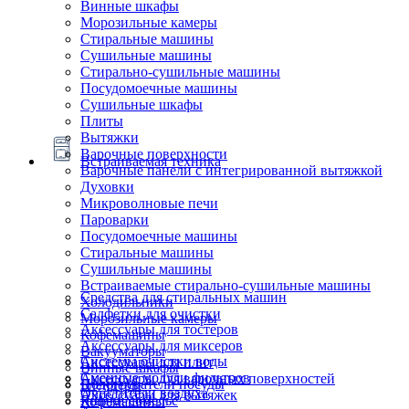
Винные шкафы
Морозильные камеры
Стиральные машины
Сушильные машины
Стирально-сушильные машины
Посудомоечные машины
Сушильные шкафы
Плиты
Вытяжки
Варочные поверхности
Встраиваемая техника
Варочные панели с интегрированной вытяжкой
Духовки
Микроволновые печи
Пароварки
Посудомоечные машины
Стиральные машины
Сушильные машины
Встраиваемые стирально-сушильные машины
Средства для стиральных машин
Холодильники
Салфетки для очистки
Морозильные камеры
Аксессуары для тостеров
Кофемашины
Аксессуары для миксеров
Вакууматоры
Системы очистки воды
Аксессуары для плит
Винные шкафы
Сменные модули фильтров
Аксессуары для варочных поверхностей
Подогреватели посуды
Блендеры
Очистители воздуха
Аксессуары для вытяжек
Ящики сомелье
Кофемашины