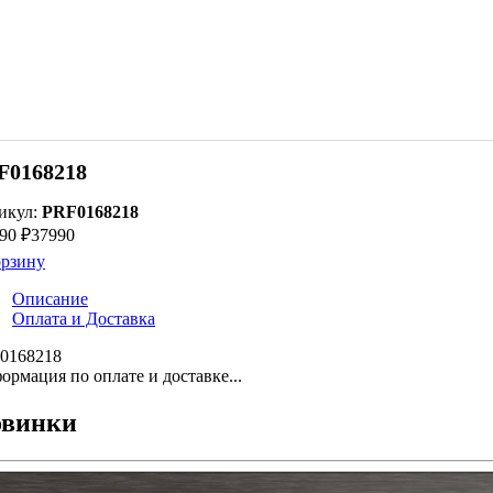
F0168218
икул:
PRF0168218
90 ₽
37990
орзину
Описание
Оплата и Доставка
0168218
ормация по оплате и доставке...
винки