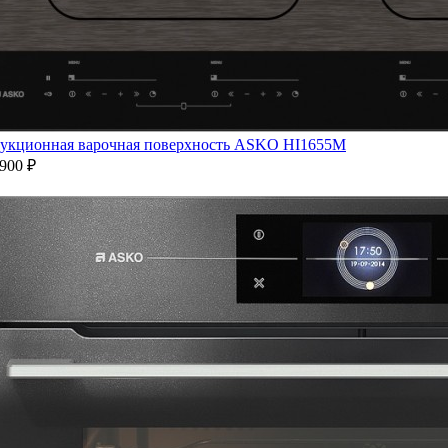
укционная варочная поверхность ASKO HI1655M
900 ₽