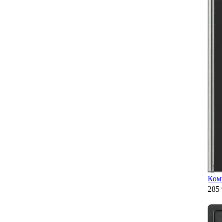
Ком
285 