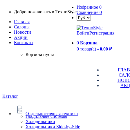
Избранное
0
Добро пожаловать в TexноStyle
Сравнение
0
Главная
Салоны
Новости
Войти
Регистрация
Aкции
Контакты
0
Корзина
0 товар(а) -
0.00 ₽
Корзина пуста
ГЛА
САЛ
НОВ
АК
Каталог
Отдельностоящая техника
Гладильные системы
Холодильники
Холодильники Side-by-Side