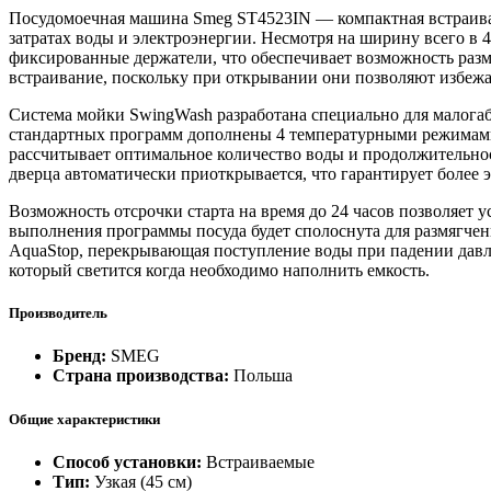
Посудомоечная машина Smeg ST4523IN — компактная встраивае
затратах воды и электроэнергии. Несмотря на ширину всего в 4
фиксированные держатели, что обеспечивает возможность раз
встраивание, поскольку при открывании они позволяют избеж
Система мойки SwingWash разработана специально для малогаб
стандартных программ дополнены 4 температурными режимами.
рассчитывает оптимальное количество воды и продолжительнос
дверца автоматически приоткрывается, что гарантирует более
Возможность отсрочки старта на время до 24 часов позволяет 
выполнения программы посуда будет сполоснута для размягчени
AquaStop, перекрывающая поступление воды при падении давл
который светится когда необходимо наполнить емкость.
Производитель
Бренд:
SMEG
Страна производства:
Польша
Общие характеристики
Способ установки:
Встраиваемые
Тип:
Узкая (45 см)