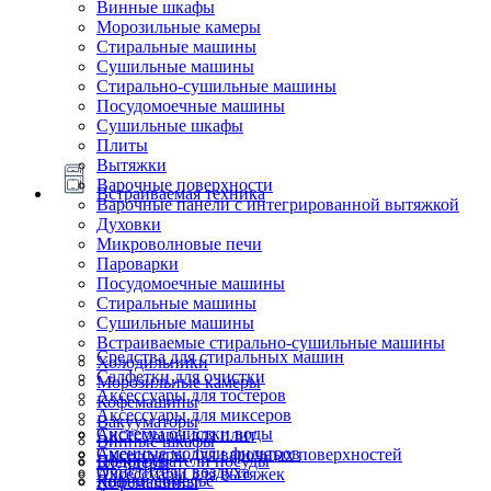
Винные шкафы
Морозильные камеры
Стиральные машины
Сушильные машины
Стирально-сушильные машины
Посудомоечные машины
Сушильные шкафы
Плиты
Вытяжки
Варочные поверхности
Встраиваемая техника
Варочные панели с интегрированной вытяжкой
Духовки
Микроволновые печи
Пароварки
Посудомоечные машины
Стиральные машины
Сушильные машины
Встраиваемые стирально-сушильные машины
Средства для стиральных машин
Холодильники
Салфетки для очистки
Морозильные камеры
Аксессуары для тостеров
Кофемашины
Аксессуары для миксеров
Вакууматоры
Системы очистки воды
Аксессуары для плит
Винные шкафы
Сменные модули фильтров
Аксессуары для варочных поверхностей
Подогреватели посуды
Блендеры
Очистители воздуха
Аксессуары для вытяжек
Ящики сомелье
Кофемашины