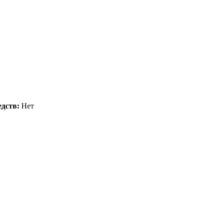
дств:
Нет