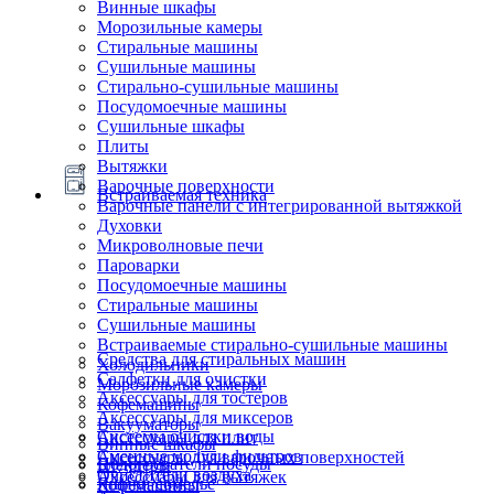
Винные шкафы
Морозильные камеры
Стиральные машины
Сушильные машины
Стирально-сушильные машины
Посудомоечные машины
Сушильные шкафы
Плиты
Вытяжки
Варочные поверхности
Встраиваемая техника
Варочные панели с интегрированной вытяжкой
Духовки
Микроволновые печи
Пароварки
Посудомоечные машины
Стиральные машины
Сушильные машины
Встраиваемые стирально-сушильные машины
Средства для стиральных машин
Холодильники
Салфетки для очистки
Морозильные камеры
Аксессуары для тостеров
Кофемашины
Аксессуары для миксеров
Вакууматоры
Системы очистки воды
Аксессуары для плит
Винные шкафы
Сменные модули фильтров
Аксессуары для варочных поверхностей
Подогреватели посуды
Блендеры
Очистители воздуха
Аксессуары для вытяжек
Ящики сомелье
Кофемашины