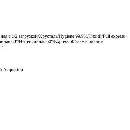
ая с 1/2 загрузкой/Хрусталь/Hygiene 99,9%/Тихий/Full express -
нная 60°/Интенсивная 60°/Express 50°/Замачивание
est
 Acquastop