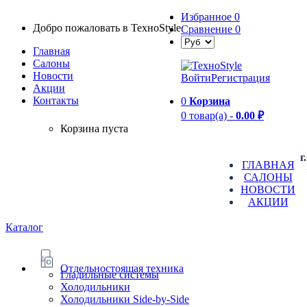
Избранное
0
Добро пожаловать в TexноStyle
Сравнение
0
Главная
Салоны
Новости
Войти
Регистрация
Aкции
Контакты
0
Корзина
0 товар(а) -
0.00 ₽
Корзина пуста
г
ГЛАВНАЯ
САЛОНЫ
НОВОСТИ
АКЦИИ
Каталог
Отдельностоящая техника
Гладильные системы
Холодильники
Холодильники Side-by-Side