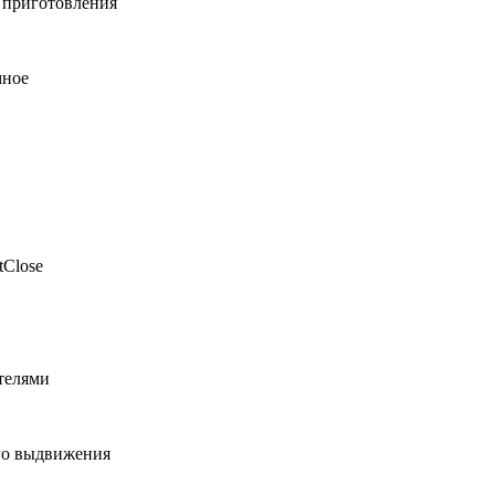
 приготовления
мное
tClose
телями
го выдвижения