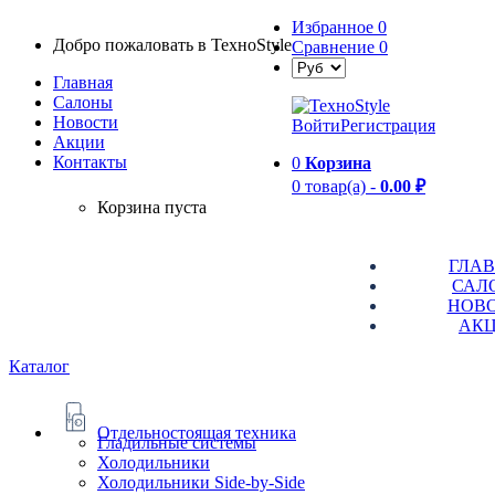
Избранное
0
Добро пожаловать в TexноStyle
Сравнение
0
Главная
Салоны
Новости
Войти
Регистрация
Aкции
Контакты
0
Корзина
0 товар(а) -
0.00 ₽
Корзина пуста
ГЛА
САЛ
НОВ
АК
Каталог
Отдельностоящая техника
Гладильные системы
Холодильники
Холодильники Side-by-Side