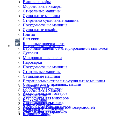
Винные шкафы
Морозильные камеры
Стиральные машины
Сушильные машины
Стирально-сушильные машины
Посудомоечные машины
Сушильные шкафы
Плиты
Вытяжки
Варочные поверхности
Встраиваемая техника
Варочные панели с интегрированной вытяжкой
Духовки
Микроволновые печи
Пароварки
Посудомоечные машины
Стиральные машины
Сушильные машины
Встраиваемые стирально-сушильные машины
Средства для стиральных машин
Холодильники
Салфетки для очистки
Морозильные камеры
Аксессуары для тостеров
Кофемашины
Аксессуары для миксеров
Вакууматоры
Системы очистки воды
Аксессуары для плит
Винные шкафы
Сменные модули фильтров
Аксессуары для варочных поверхностей
Подогреватели посуды
Блендеры
Очистители воздуха
Аксессуары для вытяжек
Ящики сомелье
Кофемашины